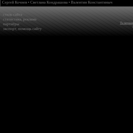
Сергей Кочнев
•
Светлана Кондрашова
•
Валентин Константиныч
стиль сайта
статистика
,
реклама
Телегра
партнёры
экспорт
,
помощь сайту