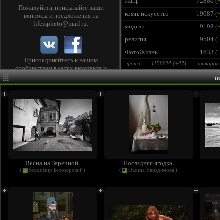
жанр
72880
(+
Пожалуйста, присылайте ваши
комп. искусство
19087
(+
вопросы и предложения на
lifeisphoto@mail.ru
.
модели
9193
(+
религия
9504
(+
ФотоЖизнь
1633
(+
Присоединяйтесь к нашим
фото
1158824
(+
47
)
авторов
сообществам в сетях
вконтакте
и
facebook
, чтобы следить за лентой
п
лучших фото и быть в курсе новых
конкурсов!
"Весна на Заречной...
Последняя ягодка.
(
Владимир Белозерский
)
(
Оксана Евкодимова
)