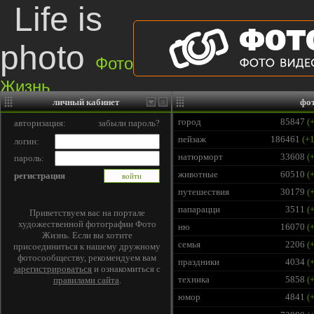
Life is
photo
Фото
Жизнь
личный кабинет
фо
Правила сайта
|
Фотогалерея
|
Последние работы
|
Игры и Конкурсы
|
Соо
город
85847
(+
авторизация:
забыли пароль?
пейзаж
186461
(+1
логин:
натюрморт
33608
(+
пароль:
животные
60510
(+
регистрация
путешествия
30179
(+
папарацци
3511
(+
Приветствуем вас на портале
художественной фотографии Фото
ню
16070
(+
Жизнь. Если вы хотите
семья
2206
(+
присоединиться к нашему дружному
фотосообществу, рекомендуем вам
праздники
4034
(+
зарегистрироваться
и ознакомиться с
техника
5858
(+
правилами сайта
.
юмор
4841
(+