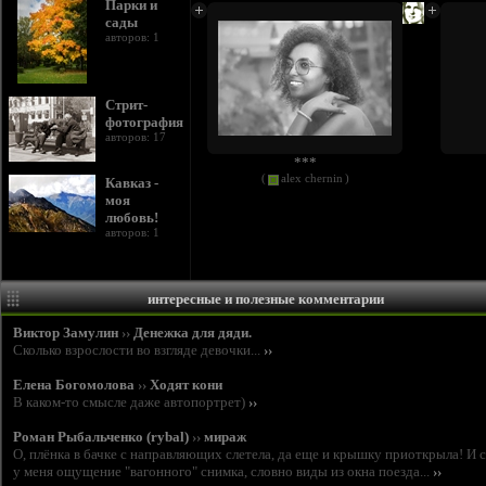
Парки и
сады
авторов: 1
Стрит-
фотография
авторов: 17
***
(
alex chernin
)
Кавказ -
моя
любовь!
авторов: 1
интересные и полезные комментарии
Виктор Замулин
››
Денежка для дяди.
Сколько взрослости во взгляде девочки...
››
Елена Богомолова
››
Ходят кони
В каком-то смысле даже автопортрет)
››
Роман Рыбальченко (rybal)
››
мираж
О, плёнка в бачке с направляющих слетела, да еще и крышку приоткрыла! И 
у меня ощущение "вагонного" снимка, словно виды из окна поезда...
››