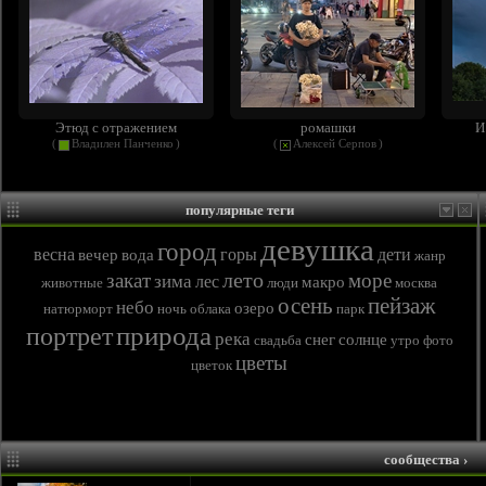
Этюд с отражением
ромашки
И
(
Владилен Панченко
)
(
Алексей Серпов
)
популярные теги
девушка
город
весна
горы
дети
вечер
вода
жанр
лето
закат
море
зима
лес
макро
животные
люди
москва
осень
пейзаж
небо
озеро
натюрморт
ночь
облака
парк
природа
портрет
река
снег
солнце
свадьба
утро
фото
цветы
цветок
сообщества
›