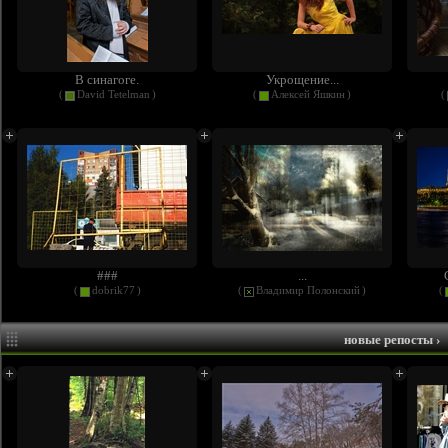
В синагоге.
Укрощение...
(
David Tetelman
)
(
Алексей Яшкин
)
(
###
...
(
dobrik77
)
(
Владимир Полонский
)
(
новые репосты
›