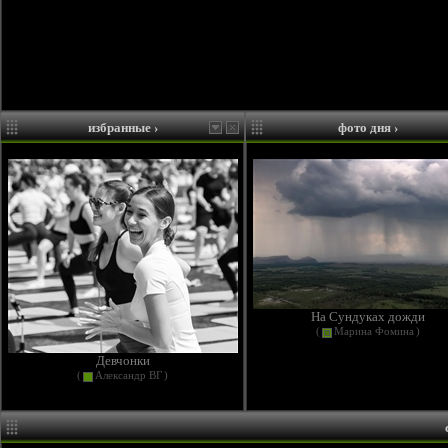
избранные
›
фото дня
›
На Сундуках дожди
(
Марина Фомина
)
Девчонки
(
Александр ВГ
)