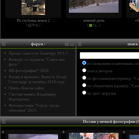
Из глубины веков 2
зимний день
«М
(
Helg
)
(
Sp_
)
форум
›
поиск
•
Прошу совета по Зенитару 50/1,7.
•
Конкурс от журнала "Советское
по названиям и ключевым сл
фото"
•
ИИ фотография?! 2026
поиск авторов
•
Взгляд в прошлое. Выпуск 16-ый.
по фотокамерам (пример: "C
Стоп-кадр за октябрь 2018 года
по объективам (пример: "Ca
•
Опять сбои на сайте.
по дате загрузки
•
Светлая память Владимиру
Верендееву.
•
Фотовыставка "Город- среда
обитания" 2025.
Поэзия уличной фотографии 