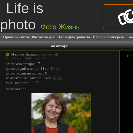
Life is
photo
Фото Жизнь
Правила сайта
|
Фотогалерея
|
Последние работы
|
Игры и Конкурсы
|
Соо
об авторе
Марина Брыдня
/фотограф/
(
по
http://www.lifeisphoto.ru/_Mira_
альбомов автора: 17
фотографий автора: 1180
(
RSS
)
фотографий на карте: 10
комментариев автора: 6487
(
RSS
)
муз. композиций: 82
фото автора: