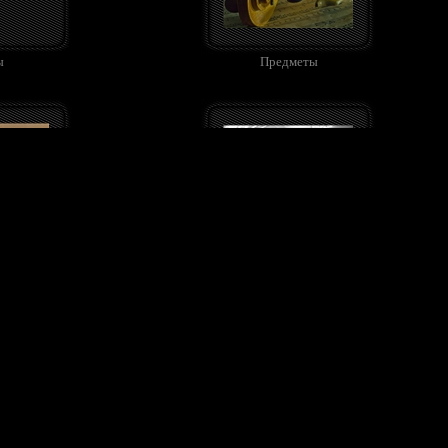
ы
Предметы
а
Дети
Восход в Александровском