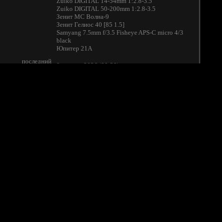
Zuiko DIGITAL 14-54mm 1:2.8-3.5
Zuiko DIGITAL 50-200mm 1:2.8-3.5
Зенит МС Волна-9
Зенит Гелиос 40 [85 1.5]
Samyang 7.5mm f/3.5 Fisheye APS-C micro 4/3
black
Юпитер 21А
последний
8 августа 2026 (00:38)
визит:
ещё:
Меня зовут Марина. Фотография -это моё
второе Я.
в избранных:
274