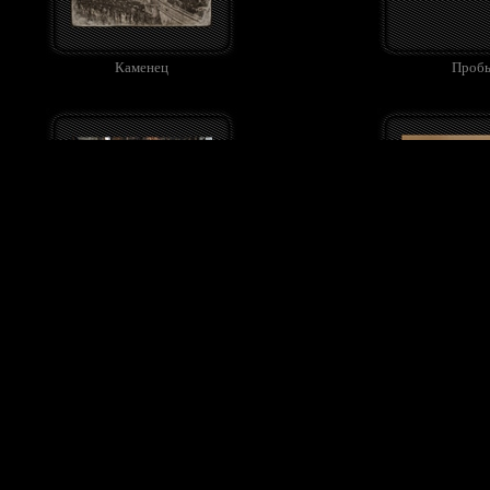
Каменец
Проб
Религия
Фаун