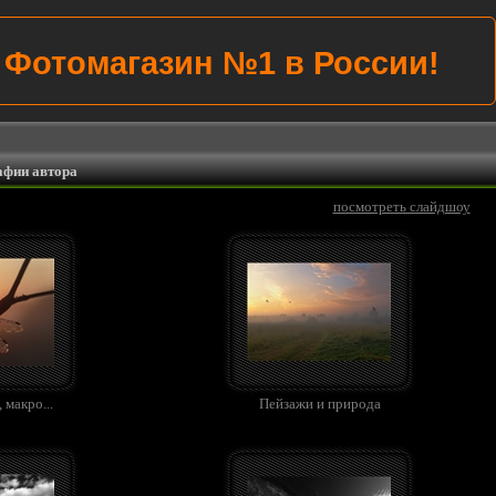
Убиваем цены на всё!
афии автора
посмотреть слайдшоу
 макро...
Пейзажи и природа