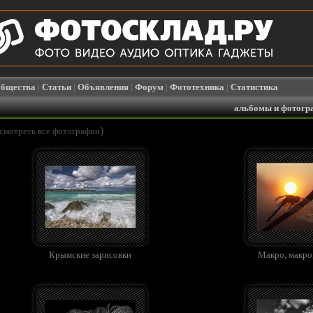
бщества
|
Статьи
|
Объявления
|
Форум
|
Фототехника
|
Статистика
альбомы и фотогр
)
смотреть все фотографии
Крымские зарисовки
Макро, макро,