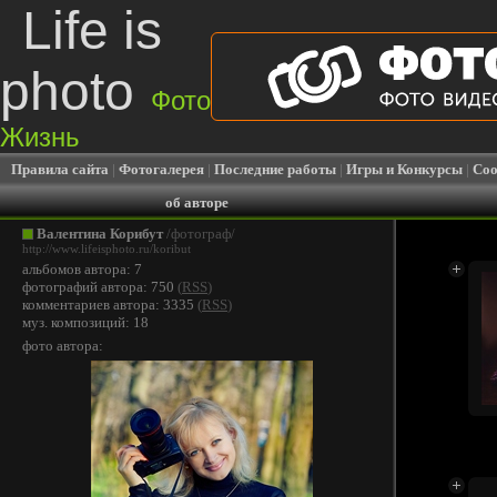
Life is
photo
Фото
Жизнь
Правила сайта
|
Фотогалерея
|
Последние работы
|
Игры и Конкурсы
|
Соо
об авторе
Валентина Корибут
/фотограф/
http://www.lifeisphoto.ru/koribut
альбомов автора: 7
фотографий автора: 750
(
RSS
)
комментариев автора: 3335
(
RSS
)
муз. композиций: 18
фото автора: