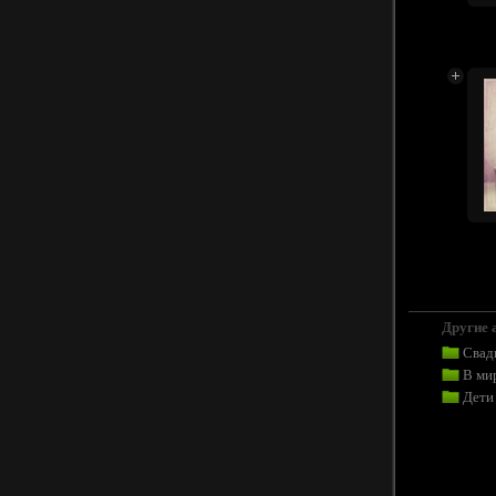
Другие 
Свад
В ми
Дети