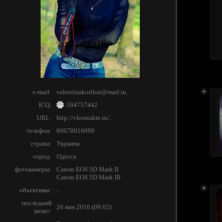
e-mail:
valentinakoribut@mail.ru
ICQ:
594757442
URL:
http://vkontakte.ru/...
телефон:
80678016090
страна:
Украина
город:
Одесса
фотокамеры:
Canon EOS 5D Mark II
Canon EOS 5D Mark III
объективы:
-
последний
26 мая 2016 (09:02)
визит: