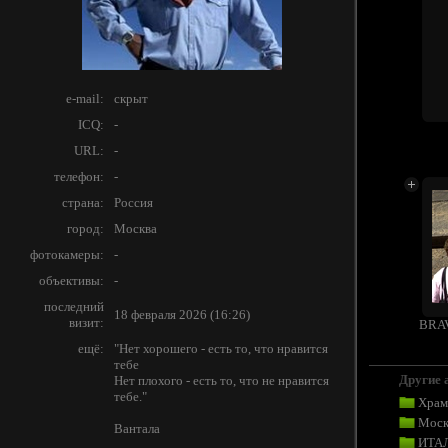
e-mail:
скрыт
ICQ:
-
URL:
-
телефон:
-
страна:
Россия
город:
Москва
фотокамеры:
-
объективы:
-
последний
18 февраля 2026 (16:26)
визит:
BRAV
ещё:
"Нет хорошего - есть то, что нравится
тебе
Другие 
Нет плохого - есть то, что не нравится
тебе."
Хра
Моск
Вантала
ИТА