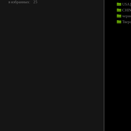
в избранных:
25
USA
CHI
черн
Твер