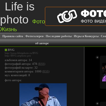
Life is
photo
Фото
Жизнь
Правила сайта
|
Фотогалерея
|
Последние работы
|
Игры и Конкурсы
|
Соо
об авторе
BVG
http://www.lifeisphoto.ru/BVG
http://BVG.artphoto.pro
альбомов автора: 14
фотографий автора: 478
(
RSS
)
фотографий на карте: 32
комментариев автора: 1000
(
RSS
)
муз. композиций: 8
фото автора: