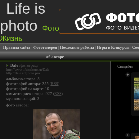
Life is
photo
Фото
Жизнь
Правила сайта
|
Фотогалерея
|
Последние работы
|
Игры и Конкурсы
|
Соо
об авторе
Dale
/фотограф/
Свадьбы
http://www.lifeisphoto.ru/Dale
http://Dale.artphoto.pro
альбомов автора: 8
фотографий автора: 255
(
RSS
)
фотографий на карте: 10
комментариев автора: 927
(
RSS
)
муз. композиций: 2
фото автора: