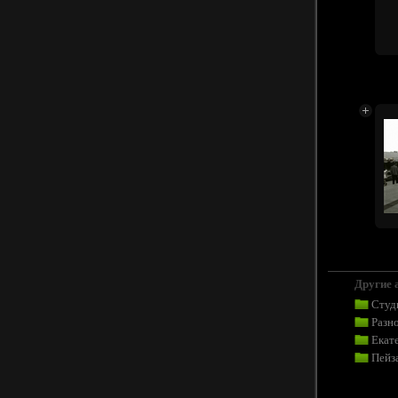
Другие 
Студ
Разн
Екат
Пейз