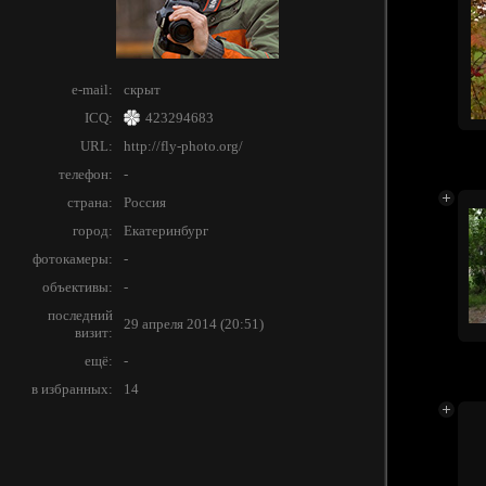
e-mail:
скрыт
ICQ:
423294683
URL:
http://fly-photo.org/
телефон:
-
страна:
Россия
город:
Екатеринбург
фотокамеры:
-
объективы:
-
последний
29 апреля 2014 (20:51)
визит:
ещё:
-
в избранных:
14