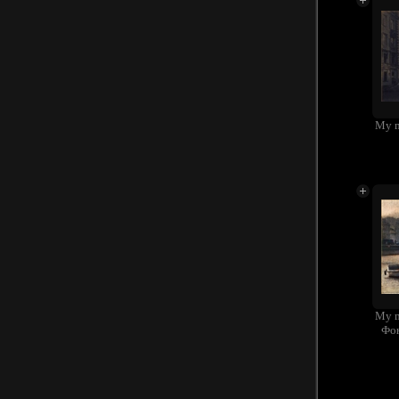
My m
My m
Фон