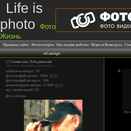
Life is
photo
Фото
Жизнь
Правила сайта
|
Фотогалерея
|
Последние работы
|
Игры и Конкурсы
|
Соо
об авторе
Станислав Лебединский
http://www.lifeisphoto.ru/stavlaleb_2
альбомов автора: 10
фотографий автора: 3094
(
RSS
)
фотографий на карте: 104
комментариев автора: 15306
(
RSS
)
муз. композиций: 62
фото автора:
My 