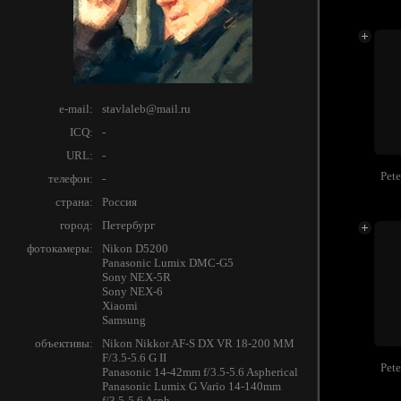
e-mail:
stavlaleb@mail.ru
ICQ:
-
URL:
-
Pet
телефон:
-
страна:
Россия
город:
Петербург
фотокамеры:
Nikon D5200
Panasonic Lumix DMC-G5
Sony NEX-5R
Sony NEX-6
Xiaomi
Samsung
объективы:
Nikon Nikkor AF-S DX VR 18-200 MM
F/3.5-5.6 G II
Pet
Panasonic 14-42mm f/3.5-5.6 Aspherical
Panasonic Lumix G Vario 14-140mm
f/3.5-5.6 Asph