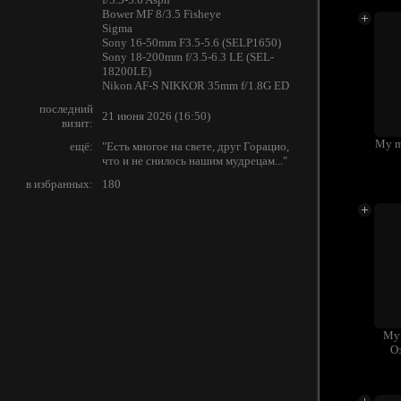
Bower MF 8/3.5 Fisheye
Sigma
Sony 16-50mm F3.5-5.6 (SELP1650)
Sony 18-200mm f/3.5-6.3 LE (SEL-
18200LE)
Nikon AF-S NIKKOR 35mm f/1.8G ED
последний
21 июня 2026 (16:50)
визит:
My m
ещё:
"Есть многое на свете, друг Горацио,
что и не снилось нашим мудрецам..."
в избранных:
180
My 
Оз