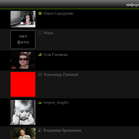
информ
Ольга Сидоренко
Volua
Геля Гленкова
Александр Гришаев
wopox_dogdiy
Владимир Бражников