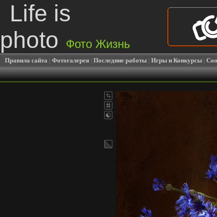
Life is
photo
Фото Жизнь
Правила сайта
|
Фотогалерея
|
Последние работы
|
Игры и Конкурсы
|
Соо