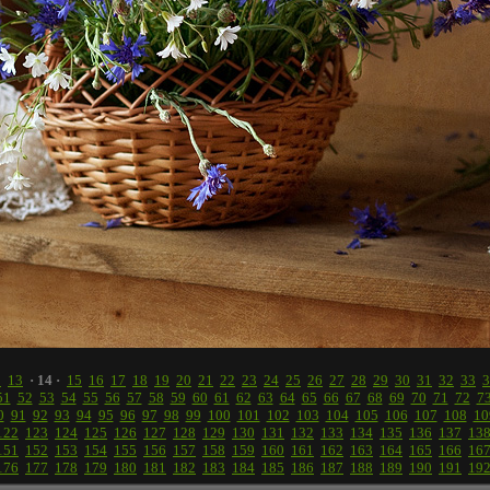
2
13
· 14 ·
15
16
17
18
19
20
21
22
23
24
25
26
27
28
29
30
31
32
33
3
51
52
53
54
55
56
57
58
59
60
61
62
63
64
65
66
67
68
69
70
71
72
7
0
91
92
93
94
95
96
97
98
99
100
101
102
103
104
105
106
107
108
10
122
123
124
125
126
127
128
129
130
131
132
133
134
135
136
137
13
151
152
153
154
155
156
157
158
159
160
161
162
163
164
165
166
16
176
177
178
179
180
181
182
183
184
185
186
187
188
189
190
191
19