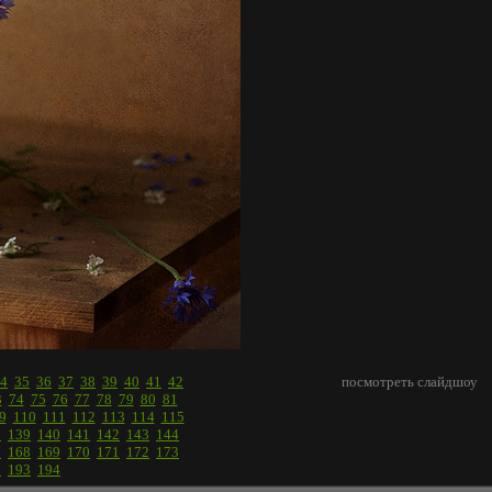
4
35
36
37
38
39
40
41
42
посмотреть слайдшоу
3
74
75
76
77
78
79
80
81
9
110
111
112
113
114
115
8
139
140
141
142
143
144
7
168
169
170
171
172
173
2
193
194