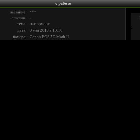
о работе
название:
***
описание:
-
тема:
натюрморт
дата:
8 мая 2013 в 13:10
камера:
Canon EOS 5D Mark II
объектив:
Canon EF 85MM F/1.8 USM
альбом:
корневой каталог
EXIF:
посмотреть
теги:
натюрморт
цветы
лето
васильки
корзина
салфетка
комментарий:
36
рейтинги:
93 | 93
(
мнения
)
просмотров:
4916
в избранных:
2
рекомендуют:
1
Реклама:
об авторе
Alina Lankina
/фотограф/
http://www.lifeisphoto.ru/AlinaL
http://AlinaL.artphoto.pro
альбомов автора: 0
фотографий автора: 194
(
RSS
)