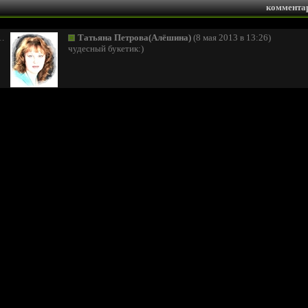
коммента
1.
Татьяна Петрова(Алёшина)
(8 мая 2013 в 13:26)
чудесный букетик:)
2.
Alina Lankina
(8 мая 2013 в 14:31)
3.
RS
(8 мая 2013 в 14:09)
небесное многозвучие...
прелесть...)
4.
Alina Lankina
(8 мая 2013 в 14:32)
спасибо!)
5.
Татьяна Скороход
(8 мая 2013 в 14:17)
Чудесно!!! Замечательное сочетание синего и белого!