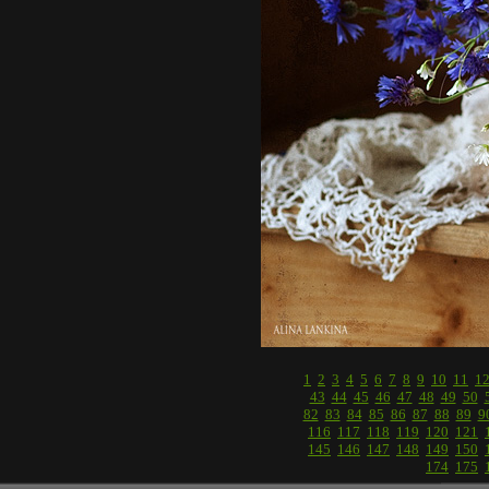
1
2
3
4
5
6
7
8
9
10
11
1
43
44
45
46
47
48
49
50
82
83
84
85
86
87
88
89
9
116
117
118
119
120
121
145
146
147
148
149
150
174
175