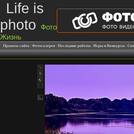
Life is
photo
Фото
Жизнь
Правила сайта
|
Фотогалерея
|
Последние работы
|
Игры и Конкурсы
|
Соо