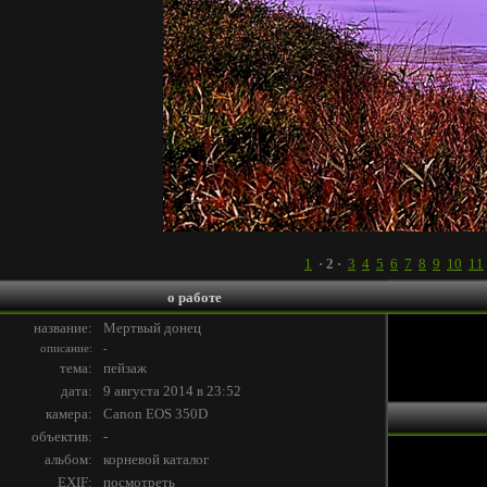
1
· 2 ·
3
4
5
6
7
8
9
10
11
о работе
название:
Мертвый донец
описание:
-
тема:
пейзаж
дата:
9 августа 2014 в 23:52
камера:
Canon EOS 350D
объектив:
-
альбом:
корневой каталог
EXIF:
посмотреть