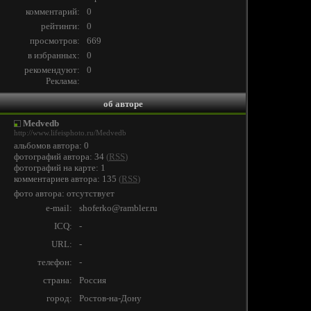
комментарий:
0
рейтинги:
0
просмотров:
669
в избранных:
0
рекомендуют:
0
Реклама:
об авторе
Medvedb
http://www.lifeisphoto.ru/Medvedb
альбомов автора: 0
фотографий автора: 34
(
RSS
)
фотографий на карте: 1
комментариев автора: 135
(
RSS
)
фото автора: отсутствует
e-mail:
shoferko@rambler.ru
ICQ:
-
URL:
-
телефон:
-
страна:
Россия
город:
Ростов-на-Дону