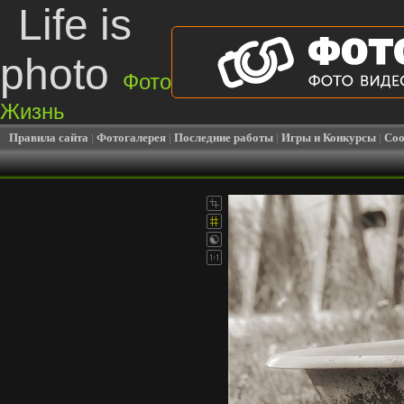
Life is
photo
Фото
Жизнь
Правила сайта
|
Фотогалерея
|
Последние работы
|
Игры и Конкурсы
|
Соо