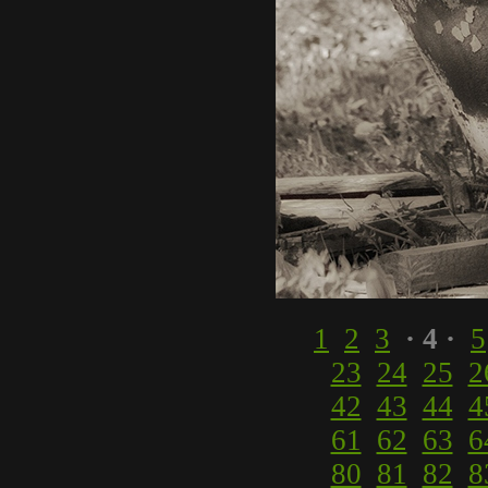
1
2
3
· 4 ·
5
23
24
25
2
42
43
44
4
61
62
63
6
80
81
82
8