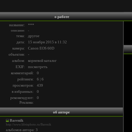
о работе
название:
***
описание:
-
тема:
другое
дата:
15 ноября 2015 в 11:32
камера:
Canon EOS 60D
объектив:
-
альбом:
корневой каталог
EXIF:
посмотреть
комментарий:
0
рейтинги:
6 | 6
просмотров:
439
в избранных:
0
рекомендуют:
0
Реклама:
об авторе
Barenik
http://www.lifeisphoto.ru/Barenik
альбомов автора: 3