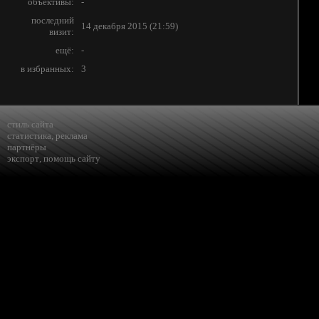
объективы:
-
последний
14 декабря 2015 (21:59)
визит:
ещё:
-
в избранных:
3
стиль сайта
статистика
,
реклама
партнёры
экспорт
,
помощь сайту