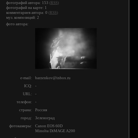
фотографий автора: 153
(
RSS
)
фотографий на карте: 1
комментариев автора: 0
(
RSS
)
муз. композиций: 2
фото автора:
e-mail:
barzenkov@inbox.ru
ICQ:
-
URL:
-
телефон:
-
страна:
Россия
город:
Зеленоград
фотокамеры:
Canon EOS 60D
Minolta DiMAGE A200