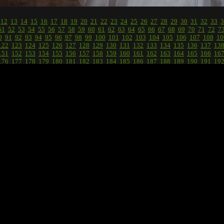
12
13
14
15
16
17
18
19
20
21
22
23
24
25
26
27
28
29
30
31
32
33
3
51
52
53
54
55
56
57
58
59
60
61
62
63
64
65
66
67
68
69
70
71
72
7
0
91
92
93
94
95
96
97
98
99
100
101
102
103
104
105
106
107
108
10
122
123
124
125
126
127
128
129
130
131
132
133
134
135
136
137
13
151
152
153
154
155
156
157
158
159
160
161
162
163
164
165
166
16
176
177
178
179
180
181
182
183
184
185
186
187
188
189
190
191
19
коммента
1.
Iuriy
(13 апреля 2018 в 16:24)
Очень мило!
2.
Татьяна Павлова
(13 апреля 2018 в 20:03)
Отлично!
3.
Alina Lankina
(13 апреля 2018 в 20:43)
Спасибо!