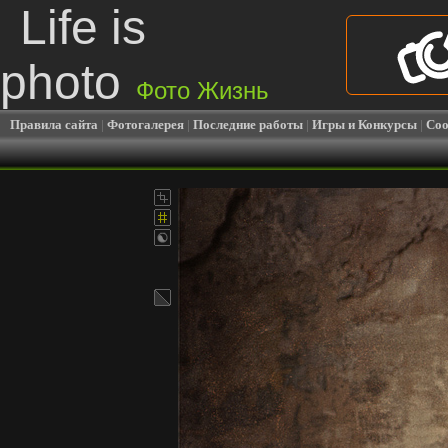
Life is
photo
Фото Жизнь
Правила сайта
|
Фотогалерея
|
Последние работы
|
Игры и Конкурсы
|
Соо