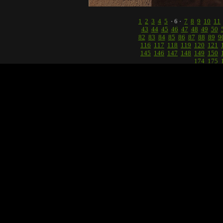
1
2
3
4
5
· 6 ·
7
8
9
10
11
43
44
45
46
47
48
49
50
82
83
84
85
86
87
88
89
9
116
117
118
119
120
121
145
146
147
148
149
150
174
175
о работе
название:
***
описание:
-
тема:
портрет
дата:
13 апреля 2018 в 10:32
камера:
-
объектив:
-
альбом:
корневой каталог
EXIF:
посмотреть
комментарий:
13
рейтинги:
48 | 48
просмотров:
657
в избранных:
0
рекомендуют:
0
Реклама: