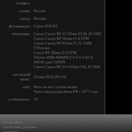
телефон:
-
страна:
Россия
город:
Москва
фотокамеры:
Canon EOS R5
объективы:
Canon Canon RF 15-35mm F2.8L IS USM
Canon Canon RF 50mm F1.8 STM
Canon Canon RF 85mm F1.2L USM
TTArtisan
Canon RF 28mm f2.8 STM
Tokina AF80-400MM F/4.5-5.6 AT-X
840AF для CANON
Canon Canon RF 24-105mm F4L IS USM
последний
28 мая 2026 (09:34)
визит:
ещё:
Фото на все случаи жизни.
Член союза раздолбаев РФ с 1977 года.
в избранных:
14
стиль сайта
статистика
,
реклама
партнёры