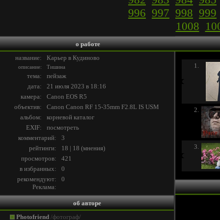
996
997
998
999
1008
10
о работе
название:
Карьер в Кудиново
1.
описание:
Тишина
тема:
пейзаж
дата:
21 июля 2023 в 18:16
камера:
Canon EOS R5
объектив:
Canon Canon RF 15-35mm F2.8L IS USM
2.
альбом:
корневой каталог
EXIF:
посмотреть
комментарий:
3
3.
рейтинги:
18 | 18
(
мнения
)
просмотров:
421
в избранных:
0
рекомендуют:
0
Реклама:
об авторе
Photofriend
/фотограф/