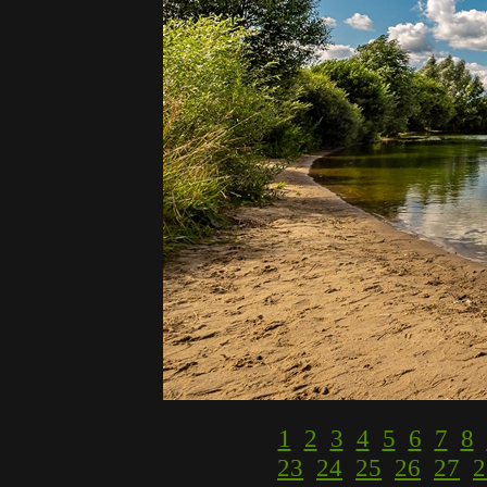
1
2
3
4
5
6
7
8
23
24
25
26
27
2