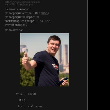
http://www.lifeisphoto.ru/Zla13
http://Zla13.artphoto.pro
альбомов автора: 0
фотографий автора: 1015
(
RSS
)
фотографий на карте: 26
комментариев автора: 1973
(
RSS
)
статей автора: 2
фото автора:
e-mail:
скрыт
ICQ:
-
URL:
zla13.com