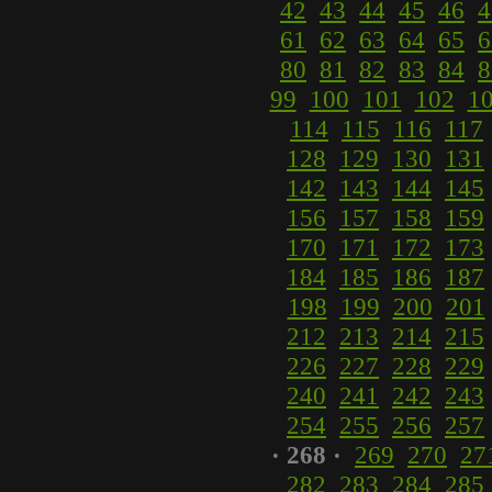
42
43
44
45
46
4
61
62
63
64
65
6
80
81
82
83
84
8
99
100
101
102
1
114
115
116
117
128
129
130
131
142
143
144
145
156
157
158
159
170
171
172
173
184
185
186
187
198
199
200
201
212
213
214
215
226
227
228
229
240
241
242
243
254
255
256
257
· 268 ·
269
270
27
282
283
284
285