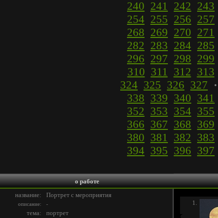
240
241
242
243
254
255
256
257
268
269
270
271
282
283
284
285
296
297
298
299
310
311
312
313
324
325
326
327
338
339
340
341
352
353
354
355
366
367
368
369
380
381
382
383
394
395
396
397
о работе
название:
Портрет с мероприятия
1.
описание:
-
тема:
портрет