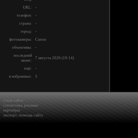
URL:
-
телефон:
-
страна:
-
город:
-
фотокамеры:
Canon
объективы:
-
последний
7 августа 2026 (19:14)
визит:
ещё:
-
в избранных:
5
стиль сайта
статистика
,
реклама
партнёры
экспорт
,
помощь сайту