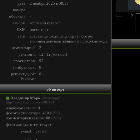
дата:
2 ноября 2025 в 08:37
камера:
-
2.
объектив:
-
альбом:
корневой каталог
EXIF:
посмотреть
теги:
красавицы
люди
лица
стрит
портрет
уличный
девушки
женщины
прохожие
мода
комментарий:
2
рейтинги:
12 | 12
(
мнения
)
просмотров:
92
в избранных:
0
рекомендуют:
0
Реклама:
об авторе
Владимир Моро
/фотограф/
http://www.lifeisphoto.ru/985194
альбомов автора: 0
фотографий автора: 410
(
RSS
)
комментариев автора: 68
(
RSS
)
фото автора: отсутствует
e-mail:
скрыт
ICQ:
-