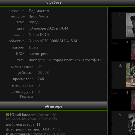
о работе
название:
Под мостом
1.
описание:
Прага. Чехия
тема:
город
дата:
30 ноября 2025 в 10:44
камера:
Nikon D610
объектив:
Nikon AF70-300MM F/4-5.6G
2.
альбом:
Прага
EXIF:
посмотреть
теги:
мост
девушки
город
прага
чехия
граффити
3.
комментарий:
34
рейтинги:
63 | 63
просмотров:
246
в избранных:
0
рекомендуют:
0
4.
Реклама:
об авторе
Юрий Ковалев
/фотограф/
5.
http://www.lifeisphoto.ru/Crimson55
альбомов автора: 11
фотографий автора: 1604
(
RSS
)
комментариев автора: 67738
(
RSS
)