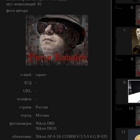
муз. композиций: 82
6.
фото автора:
7.
8.
e-mail:
скрыт
9.
ICQ:
-
URL:
-
телефон:
-
страна:
Россия
10.
город:
Москва
фотокамеры:
Nikon D80
Nikon D610
11.
объективы:
Nikon AF-S 18-135MM F/3.5-5.6 G IF-ED