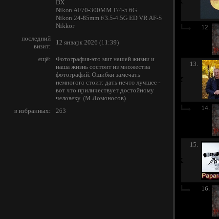
DX
Nikon AF70-300MM F/4-5.6G
Nikon 24-85mm f/3.5-4.5G ED VR AF-S
Nikkor
12.
последний
12 января 2026 (11:39)
визит:
ещё:
Фотография-это миг нашей жизни и
13.
наша жизнь состоит из множества
фотографий. Ошибки замечать
немногого стоит: дать нечто лучшее -
вот что приличествует достойному
человеку. (М.Ломоносов)
14.
в избранных:
263
15.
16.