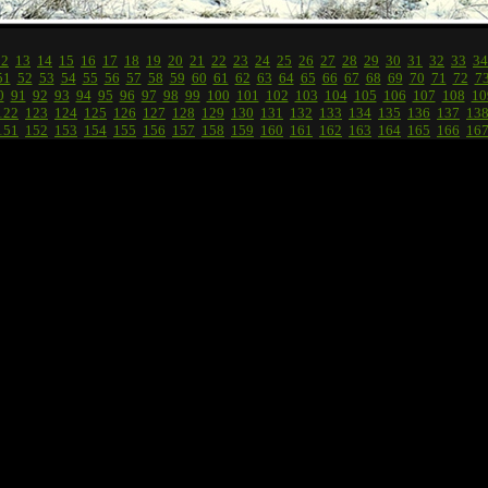
12
13
14
15
16
17
18
19
20
21
22
23
24
25
26
27
28
29
30
31
32
33
34
51
52
53
54
55
56
57
58
59
60
61
62
63
64
65
66
67
68
69
70
71
72
7
0
91
92
93
94
95
96
97
98
99
100
101
102
103
104
105
106
107
108
10
122
123
124
125
126
127
128
129
130
131
132
133
134
135
136
137
13
151
152
153
154
155
156
157
158
159
160
161
162
163
164
165
166
16
180
· 181 ·
182
183
184
185
186
187
188
189
190
191
192
193
194
195
208
209
210
211
212
213
214
215
216
217
218
219
220
221
222
223
22
237
238
239
240
241
242
243
244
245
246
247
248
249
250
251
252
25
266
267
268
269
270
271
272
273
274
275
276
277
278
279
280
281
28
295
296
297
298
299
300
301
302
303
304
305
306
307
308
309
310
31
324
325
326
327
328
329
330
331
332
333
334
335
336
337
338
339
34
353
354
355
356
357
358
359
360
361
362
363
364
365
366
367
368
36
382
383
384
385
386
387
388
389
390
391
392
393
394
395
396
397
39
411
412
413
414
415
416
417
418
419
420
421
422
423
424
425
426
42
440
441
442
443
444
445
446
447
448
449
450
451
452
453
454
455
45
469
470
471
472
473
474
475
476
477
478
479
480
481
482
483
484
48
498
499
500
501
502
503
504
505
506
507
508
509
510
511
512
513
51
527
528
529
530
531
532
533
534
535
536
537
538
539
540
541
542
54
556
557
558
559
560
561
562
563
564
565
566
567
568
569
570
571
57
585
586
587
588
589
590
591
592
593
594
595
596
597
598
599
600
60
614
615
616
617
618
619
620
621
622
623
624
625
626
627
628
629
63
643
644
645
646
647
648
649
650
651
652
653
654
655
656
657
658
65
672
673
674
675
676
677
678
679
680
681
682
683
684
685
686
687
68
701
702
703
704
705
706
707
708
709
710
711
712
713
714
715
716
71
730
731
732
733
734
735
736
737
738
739
740
741
742
743
744
745
74