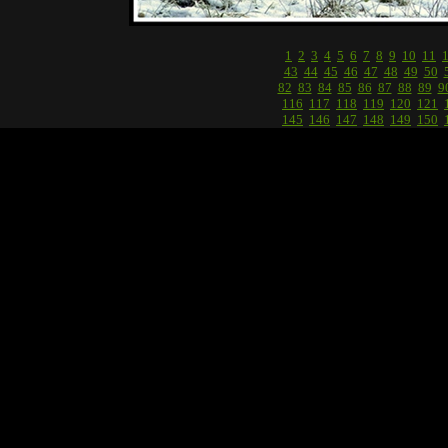
1
2
3
4
5
6
7
8
9
10
11
43
44
45
46
47
48
49
50
82
83
84
85
86
87
88
89
9
116
117
118
119
120
121
145
146
147
148
149
150
174
175
176
177
178
179
202
203
204
205
206
207
231
232
233
234
235
236
260
261
262
263
264
265
289
290
291
292
293
294
318
319
320
321
322
323
347
348
349
350
351
352
376
377
378
379
380
381
405
406
407
408
409
410
434
435
436
437
438
439
463
464
465
466
467
468
492
493
494
495
496
497
521
522
523
524
525
526
550
551
552
553
554
555
579
580
581
582
583
584
608
609
610
611
612
613
637
638
639
640
641
642
666
667
668
669
670
671
695
696
697
698
699
700
724
725
726
727
728
729