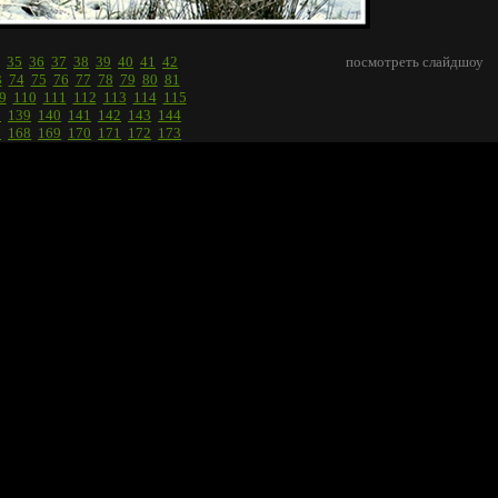
35
36
37
38
39
40
41
42
посмотреть слайдшоу
3
74
75
76
77
78
79
80
81
9
110
111
112
113
114
115
8
139
140
141
142
143
144
7
168
169
170
171
172
173
196
197
198
199
200
201
4
225
226
227
228
229
230
3
254
255
256
257
258
259
2
283
284
285
286
287
288
1
312
313
314
315
316
317
0
341
342
343
344
345
346
9
370
371
372
373
374
375
8
399
400
401
402
403
404
7
428
429
430
431
432
433
6
457
458
459
460
461
462
5
486
487
488
489
490
491
4
515
516
517
518
519
520
3
544
545
546
547
548
549
2
573
574
575
576
577
578
1
602
603
604
605
606
607
0
631
632
633
634
635
636
9
660
661
662
663
664
665
8
689
690
691
692
693
694
7
718
719
720
721
722
723
6
747
748
749
750
751
752