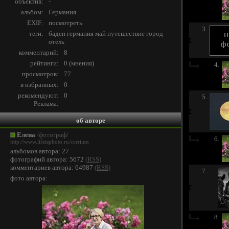
объектив:
-
альбом:
Германия
EXIF:
посмотреть
3.
теги:
баден
германия
май
путешествие
город
отель
комментарий:
8
рейтинги:
0 (
мнения
)
4.
просмотров:
77
в избранных:
0
рекомендуют:
0
5.
Реклама:
об авторе
Елена
/фотограф/
6.
http://www.lifeisphoto.ru/ccrriinn
альбомов автора: 27
фотографий автора: 5672
(
RSS
)
комментариев автора: 64987
(
RSS
)
7.
фото автора:
8.