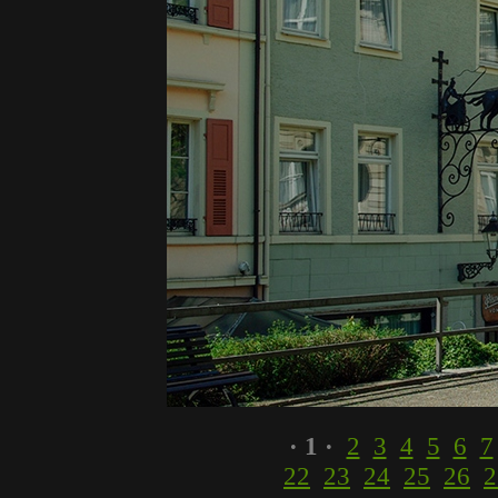
· 1 ·
2
3
4
5
6
7
22
23
24
25
26
2