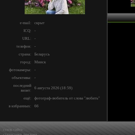
e-mail:
скрыт
ICQ:
-
URL:
-
телефон:
-
страна:
Беларусь
город:
Минск
фотокамеры:
-
объективы:
-
последний
6 августа 2026 (18:59)
визит:
ещё:
фотограф-любитель от слова "любить"
в избранных:
66
стиль сайта
статистика
,
реклама