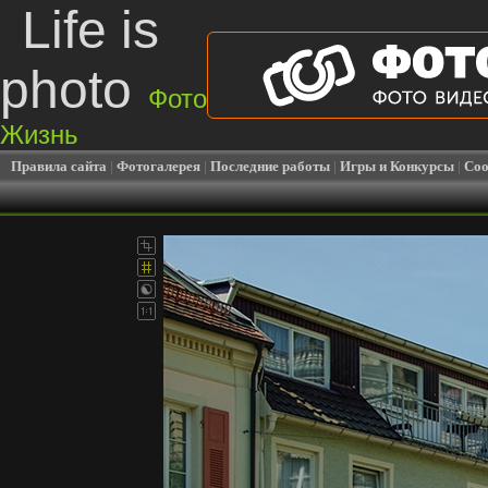
Life is
photo
Фото
Жизнь
Правила сайта
|
Фотогалерея
|
Последние работы
|
Игры и Конкурсы
|
Соо