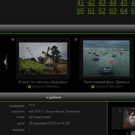
41
42
43
44
45
4
60
61
62
63
64
6
В шаге от светлого будущего
Рыболовный флот Дананга
(
Дмитрий Шишкин
)
(
Дмитрий Шишкин
)
о работе
название:
***
1.
описание:
май 2011 г, Баден-Баден, Германия
тема:
путешествия
дата:
28 декабря 2025 в 19:36
камера:
-
2.