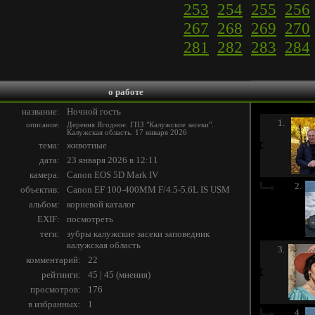
253
254
255
256
267
268
269
270
281
282
283
284
о работе
название:
Ночной гость
1.
описание:
Деревня Ягодное. ГПЗ "Калужские засеки".
Калужская область. 17 января 2026
тема:
животные
дата:
23 января 2026 в 12:11
камера:
Canon EOS 5D Mark IV
2.
объектив:
Canon EF 100-400MM F/4.5-5.6L IS USM
альбом:
корневой каталог
EXIF:
посмотреть
теги:
зубры
калужские
засеки
заповедник
калужская
область
3.
комментарий:
22
рейтинги:
45 | 45
(
мнения
)
просмотров:
176
в избранных:
1
4.