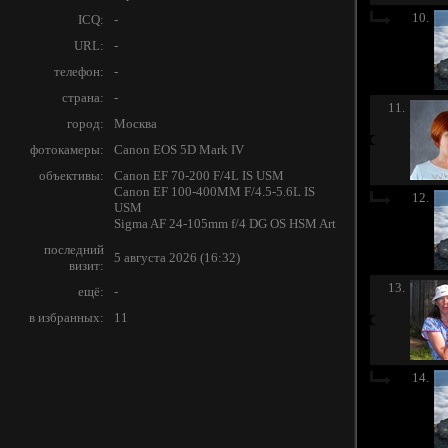
10.
ICQ:
-
URL:
-
телефон:
-
страна:
-
11.
город:
Москва
фотокамеры:
Canon EOS 5D Mark IV
объективы:
Canon EF 70-200 F/4L IS USM
Canon EF 100-400MM F/4.5-5.6L IS
12.
USM
Sigma AF 24-105mm f/4 DG OS HSM Art
последний
5 августа 2026 (16:32)
визит:
13.
ещё:
-
в избранных:
11
14.