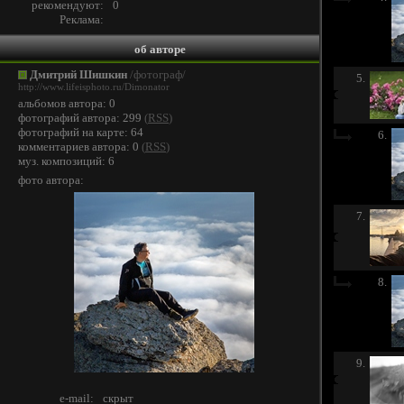
рекомендуют:
0
Реклама:
об авторе
Дмитрий Шишкин
/фотограф/
5.
http://www.lifeisphoto.ru/Dimonator
альбомов автора: 0
фотографий автора: 299
(
RSS
)
фотографий на карте: 64
6.
комментариев автора: 0
(
RSS
)
муз. композиций: 6
фото автора:
7.
8.
9.
e-mail:
скрыт