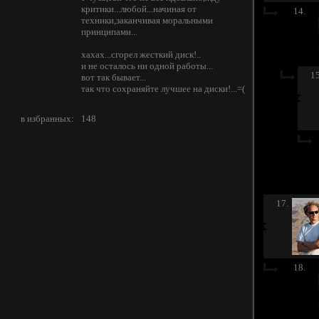
критики...любой...начиная от
14.
техники,заканчивая моральными
принципами...
хахах...сгорел жесткий диск!..
и не осталось ни одной работы...
15
вот так бывает...
так что сохраняйте лучшее на диски!...=(
в избранных:
148
17.
18.