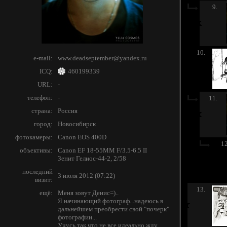
9.
10.
e-mail:
www.deadseptember@yandex.ru
ICQ:
460199339
URL:
-
телефон:
-
11.
страна:
Россия
город:
Новосибирск
фотокамеры:
Canon EOS 400D
12
объективы:
Canon EF 18-55MM F/3.5-6.5 II
Зенит Гелиос-44-2, 2/58
последний
3 июля 2012 (07:22)
визит:
13.
ещё:
Меня зовут Денис=)..
Я начинающий фотограф...надеюсь в
дальнейшем преобрести свой "почерк"
фотографии...
Учусь,так что не все идеально,жду