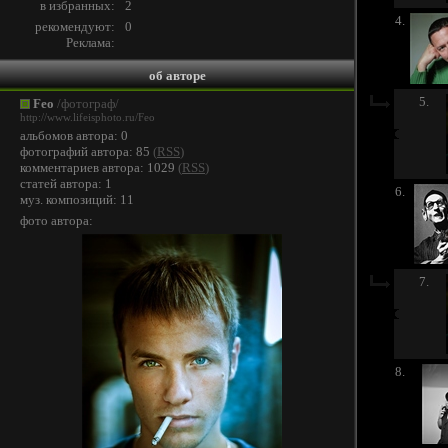
в избранных:
2
4.
рекомендуют:
0
Реклама:
об авторе
5.
Feo
/фотограф/
http://www.lifeisphoto.ru/Feo
альбомов автора: 0
фотографий автора: 85
(
RSS
)
комментариев автора: 1029
(
RSS
)
статей автора: 1
6.
муз. композиций: 11
фото автора:
7.
8.