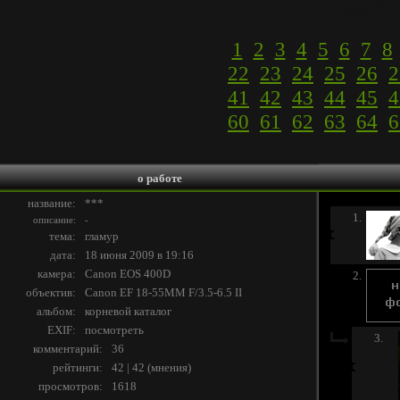
1
2
3
4
5
6
7
8
22
23
24
25
26
2
41
42
43
44
45
4
60
61
62
63
64
6
о работе
название:
***
1.
описание:
-
тема:
гламур
дата:
18 июня 2009 в 19:16
камера:
Canon EOS 400D
2.
объектив:
Canon EF 18-55MM F/3.5-6.5 II
альбом:
корневой каталог
EXIF:
посмотреть
3.
комментарий:
36
рейтинги:
42 | 42
(
мнения
)
просмотров:
1618