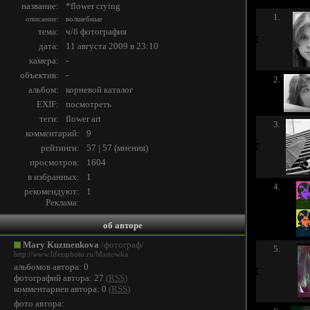
название:
*flower crying
1.
описание:
волшебные
тема:
ч/б фотография
дата:
11 августа 2009 в 23:10
камера:
-
объектив:
-
2.
альбом:
корневой каталог
EXIF:
посмотреть
теги:
flоwer
art
3.
комментарий:
9
рейтинги:
57 | 57
(
мнения
)
просмотров:
1604
в избранных:
1
4.
рекомендуют:
1
Реклама:
об авторе
Mary Kuzmenkova
/фотограф/
5.
http://www.lifeisphoto.ru/Mastowka
альбомов автора: 0
фотографий автора: 27
(
RSS
)
комментариев автора: 0
(
RSS
)
фото автора: