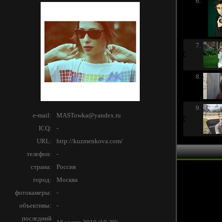
6.
7.
8.
9.
e-mail:
MASTowka@yandex.ru
ICQ:
-
URL:
http://kuzmenkova.com/
телефон:
-
страна:
Россия
город:
Москва
фотокамеры:
-
объективы:
-
последний