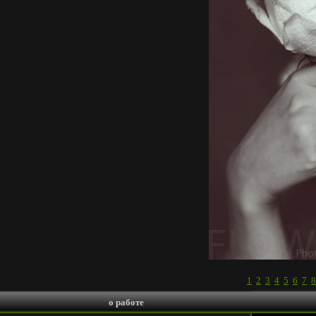
1
2
3
4
5
6
7
8
о работе