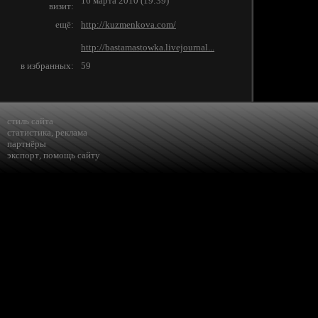
16 марта 2010 (19:39)
визит:
ещё:
http://kuzmenkova.com/
http://bastamastowka.livejournal...
в избранных:
59
стиль сайта
статистика
,
реклама
партнёры
экспорт
,
помощь сайту