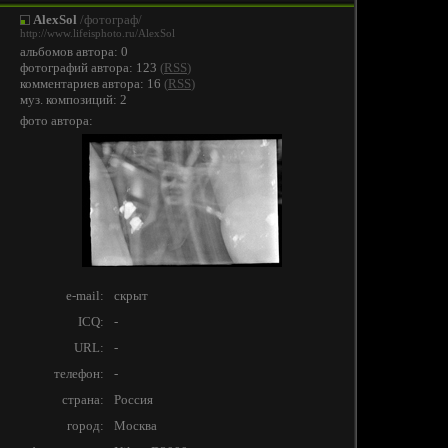
AlexSol
/фотограф/
http://www.lifeisphoto.ru/AlexSol
альбомов автора: 0
фотографий автора: 123
(
RSS
)
комментариев автора: 16
(
RSS
)
муз. композиций: 2
фото автора:
e-mail:
скрыт
ICQ:
-
URL:
-
телефон:
-
страна:
Россия
город:
Москва