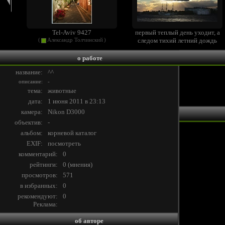
Tel-Aviv 9427
первый теплый день уходит, а
следом тихий летний дождь
(
Александр Толчинский
)
(
Регина Тимирова
)
о работе
название:
^^
описание:
-
тема:
животные
дата:
1 июня 2011 в 23:13
камера:
Nikon D3000
объектив:
-
альбом:
корневой каталог
EXIF:
посмотреть
комментарий:
0
рейтинги:
0 (
мнения
)
просмотров:
571
в избранных:
0
рекомендуют:
0
Реклама:
об авторе