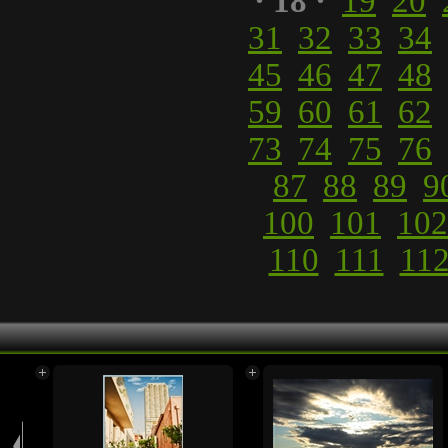
· 18 ·
19
20
31
32
33
34
45
46
47
48
59
60
61
62
73
74
75
76
87
88
89
9
100
101
102
110
111
11