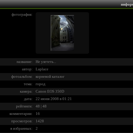
инфор
фотография:
название:
Не улететь...
автор:
Laplace
фотоальбом:
корневой каталог
тема:
город
камера:
Canon EOS 350D
дата:
22 июня 2008 в 01:21
рейтинги:
48 | 48
комментарии:
16
просмотров:
1428
в избранных:
2