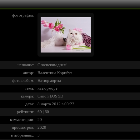
фотография:
название:
С женским днем!
автор:
Валентина Корибут
фотоальбом:
Натюрморты
тема:
натюрморт
камера:
Canon EOS 5D
дата:
8 марта 2012 в 00:22
рейтинги:
60 | 60
комментарии:
20
просмотров:
2629
в избранных:
3