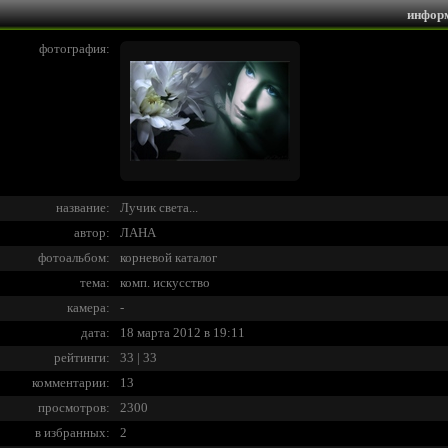
инфор
фотография:
название:
Лучик света...
автор:
ЛАНА
фотоальбом:
корневой каталог
тема:
комп. искусство
камера:
-
дата:
18 марта 2012 в 19:11
рейтинги:
33 | 33
комментарии:
13
просмотров:
2300
в избранных:
2