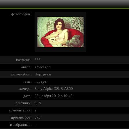
фотография:
название:
***
автор:
greecegod
фотоальбом:
Портреты
тема:
портрет
камера:
Sony Alpha DSLR-A850
дата:
23 ноября 2012 в 19:43
рейтинги:
9 | 9
комментарии:
2
просмотров:
575
в избранных:
-