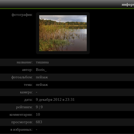
инфор
фотография:
название:
тишина
автор:
Boris_
фотоальбом:
пейзаж
тема:
пейзаж
камера:
-
дата:
9 декабря 2012 в 23:31
рейтинги:
9 | 9
комментарии:
10
просмотров:
683
в избранных:
-