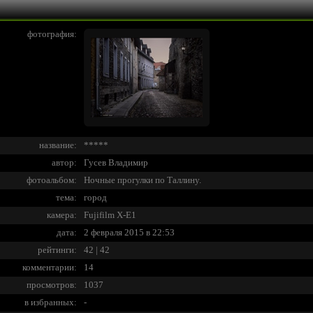
фотография:
название:
*****
автор:
Гусев Владимир
фотоальбом:
Ночные прогулки по Таллину.
тема:
город
камера:
Fujifilm X-E1
дата:
2 февраля 2015 в 22:53
рейтинги:
42 | 42
комментарии:
14
просмотров:
1037
в избранных:
-