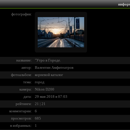
инфор
фотография:
название:
"Утро в Городе.
автор:
Валентин Амфитеатров
фотоальбом:
корневой каталог
тема:
город
камера:
Nikon D200
дата:
29 мая 2018 в 07:03
рейтинги:
21 | 21
комментарии:
6
просмотров:
685
в избранных:
1