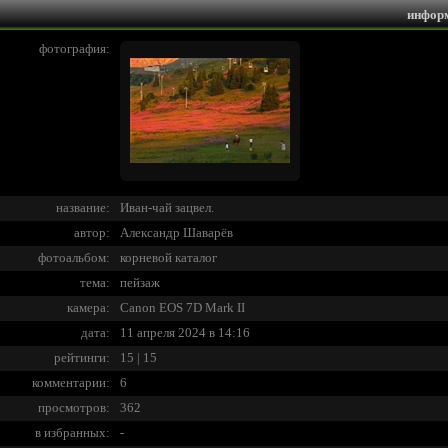
инфор
фотография:
название:
Иван-чай зацвел.
автор:
Александр Шаварёв
фотоальбом:
корневой каталог
тема:
пейзаж
камера:
Canon EOS 7D Mark II
дата:
11 апреля 2024 в 14:16
рейтинги:
15 | 15
комментарии:
6
просмотров:
362
в избранных:
-