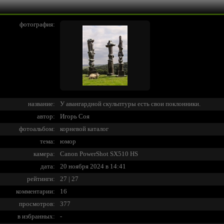
фотография:
название:
У авангардной скульптуры есть свои поклонники.
автор:
Игорь Соя
фотоальбом:
корневой каталог
тема:
юмор
камера:
Canon PowerShot SX510 HS
дата:
20 ноября 2024 в 14:41
рейтинги:
27 | 27
комментарии:
16
просмотров:
377
в избранных:
-