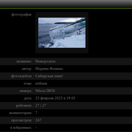
фотография:
название:
Наморозило
автор:
Марина Фомина
фотоальбом:
Сибирская зима!
тема:
пейзаж
камера:
Nikon D850
дата:
25 февраля 2025 в 19:01
рейтинги:
27 | 27
комментарии:
7
просмотров:
247
в избранных:
-