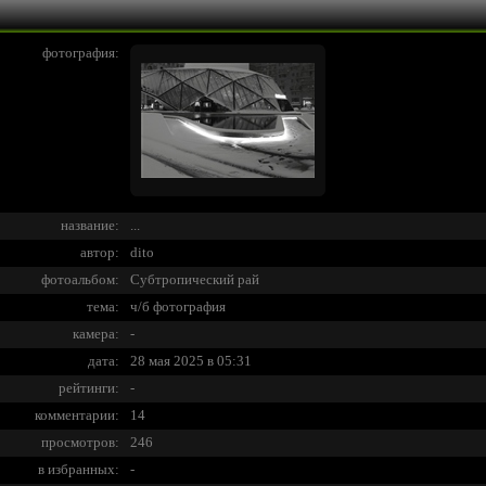
фотография:
название:
...
автор:
dito
фотоальбом:
Субтропический рай
тема:
ч/б фотография
камера:
-
дата:
28 мая 2025 в 05:31
рейтинги:
-
комментарии:
14
просмотров:
246
в избранных:
-