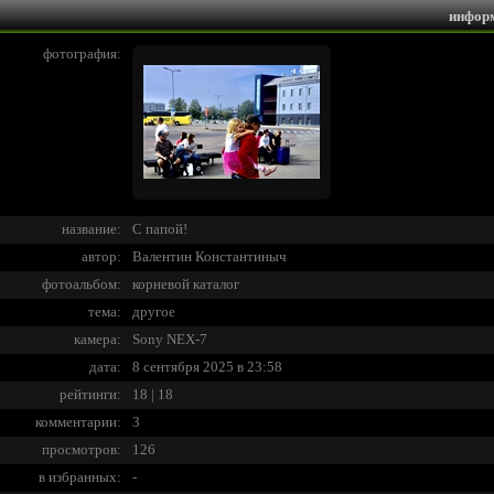
инфор
фотография:
название:
С папой!
автор:
Валентин Константиныч
фотоальбом:
корневой каталог
тема:
другое
камера:
Sony NEX-7
дата:
8 сентября 2025 в 23:58
рейтинги:
18 | 18
комментарии:
3
просмотров:
126
в избранных:
-