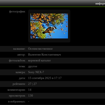
инфор
фотография:
название:
Осеннелиственное
автор:
Валентин Константиныч
фотоальбом:
корневой каталог
тема:
другое
камера:
Sony NEX-7
дата:
15 сентября 2025 в 17:17
рейтинги:
27 | 27
комментарии:
14
просмотров:
130
в избранных:
-