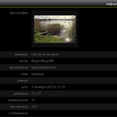
инфор
фотография:
название:
Светит но не греет
автор:
BognorRegis80
фотоальбом:
корневой каталог
тема:
природа
камера:
-
дата:
3 октября 2025 в 11:52
рейтинги:
27 | 27
комментарии:
12
просмотров:
115
в избранных:
-