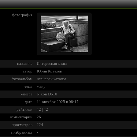
фотография:
название:
Интересная книга
автор:
Юрий Ковалев
фотоальбом:
корневой каталог
тема:
жанр
камера:
Nikon D610
дата:
11 октября 2025 в 08:17
рейтинги:
42 | 42
комментарии:
26
просмотров:
224
в избранных:
-