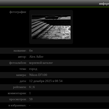
инфор
фотография:
название:
бн
автор:
Alex Adler
фотоальбом:
корневой каталог
тема:
город
камера:
Nikon D7100
дата:
12 декабря 2025 в 08:54
рейтинги:
6 | 6
комментарии:
1
просмотров:
59
в избранных:
-