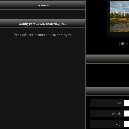
Купить
данную модель используют
Этот объектив никто не использует.
(
Сер
имя:
e-mail:
код: