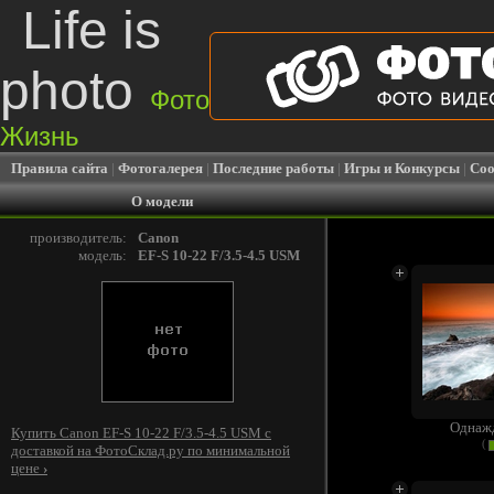
Life is
photo
Фото
Жизнь
Правила сайта
|
Фотогалерея
|
Последние работы
|
Игры и Конкурсы
|
Соо
О модели
производитель:
Canon
модель:
EF-S 10-22 F/3.5-4.5 USM
Однаж
Купить Canon EF-S 10-22 F/3.5-4.5 USM c
(
доставкой на ФотоСклад.ру по минимальной
цене
›