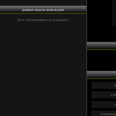
данную модель используют
Этот объектив никто не использует.
и
e-m
комментар