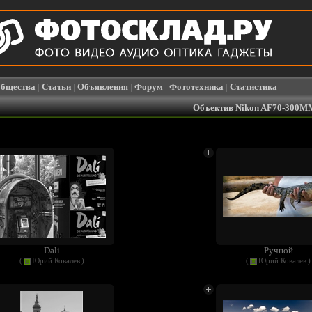
бщества
|
Статьи
|
Объявления
|
Форум
|
Фототехника
|
Статистика
Объектив Nikon AF70-300MM
Dali
Ручной
(
Юрий Ковалев
)
(
Юрий Ковалев
)