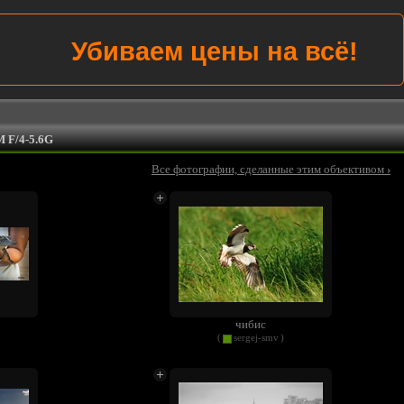
Убиваем цены на всё!
 F/4-5.6G
Все фотографии, сделанные этим объективом
›
чибис
(
sergej-smv
)