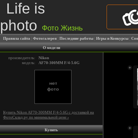
Life is
photo
Фото Жизнь
Правила сайта
|
Фотогалерея
|
Последние работы
|
Игры и Конкурсы
|
Соо
О модели
производитель:
Nikon
модель:
AF70-300MM F/4-5.6G
Купить Nikon AF70-300MM F/4-5.6G c доставкой на
ФотоСклад.ру по минимальной цене
›
Купить