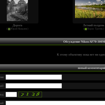
Дорога
Летний полдень
(
Юрий Ковалев
)
(
Борис Третяк
)
Обсуждение Nikon AF70-300M
К этому объективу пока нет ни одн
новый комментари
мя:
ail:
код:
ий: