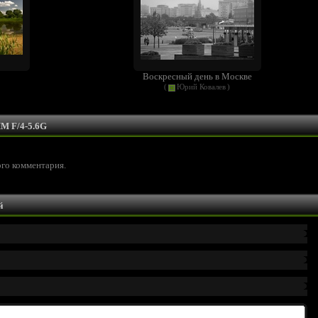
Воскресный день в Москве
(
Юрий Ковалев
)
M F/4-5.6G
ого комментария.
й