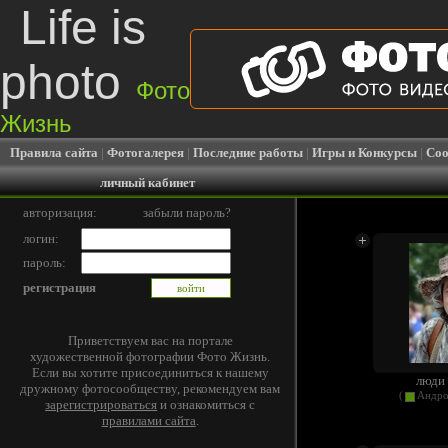
Life is
photo
Фото
Жизнь
Правила сайта
|
Фотогалерея
|
Последние работы
|
Игры и Конкурсы
|
Соо
личный кабинет
авторизация:
забыли пароль?
логин:
пароль:
регистрация
Приветствуем вас на портале
художественной фотографии Фото Жизнь.
Если вы хотите присоединиться к нашему
люди
дружному фотосообществу, рекомендуем вам
(
Андро
зарегистрироваться
и ознакомиться с
правилами сайта
.