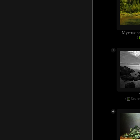
Мутная рек
(
(
Серге