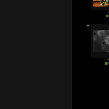
(
л
(