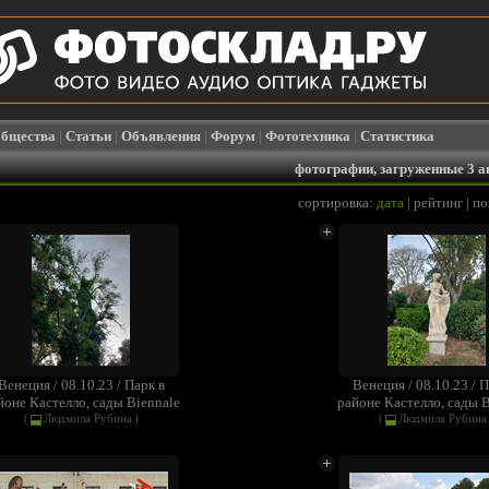
бщества
|
Статьи
|
Объявления
|
Форум
|
Фототехника
|
Статистика
фотографии, загруженные 3 а
сортировка:
дата
|
рейтинг
|
по
Венеция / 08.10.23 / Парк в
Венеция / 08.10.23 / П
йоне Кастелло, сады Biennale
районе Кастелло, сады B
(
Людмила Рубина
)
(
Людмила Рубина