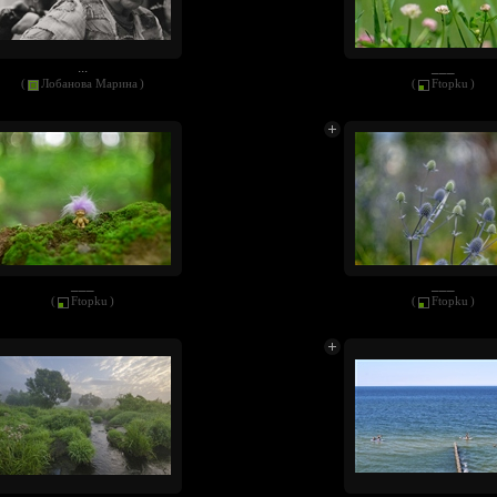
...
___
(
Лобанова Марина
)
(
Ftopku
)
___
___
(
Ftopku
)
(
Ftopku
)