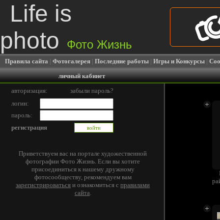
Life is
photo
Фото Жизнь
Правила сайта
|
Фотогалерея
|
Последние работы
|
Игры и Конкурсы
|
Соо
личный кабинет
авторизация:
забыли пароль?
логин:
пароль:
регистрация
Приветствуем вас на портале художественной
фотографии Фото Жизнь. Если вы хотите
присоединиться к нашему дружному
фотосообществу, рекомендуем вам
ра
зарегистрироваться
и ознакомиться с
правилами
сайта
.