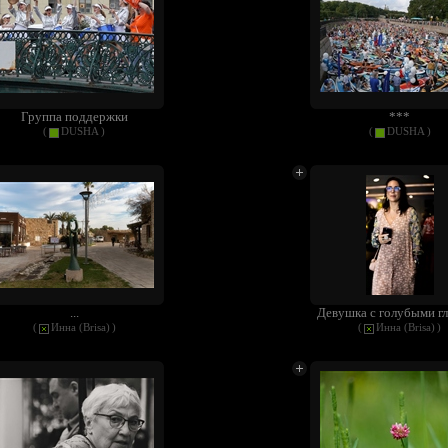
Группа поддержки
***
(
DUSHA
)
(
DUSHA
)
...
Девушка с голубыми гл
(
Инна (Brisa)
)
(
Инна (Brisa)
)