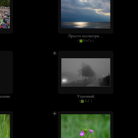
Просто посмотри ...
(
KirCo
)
азами.
Утренний
(
А.Г.
)