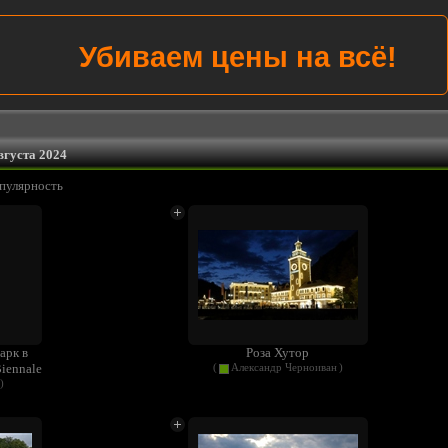
Убиваем цены на всё!
вгуста 2024
пулярность
арк в
Роза Хутор
iennale
(
Александр Черноиван
)
)