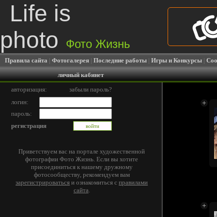
Life is
photo
Фото Жизнь
Правила сайта
|
Фотогалерея
|
Последние работы
|
Игры и Конкурсы
|
Соо
личный кабинет
авторизация:
забыли пароль?
логин:
пароль:
регистрация
Приветствуем вас на портале художественной
фотографии Фото Жизнь. Если вы хотите
присоединиться к нашему дружному
фотосообществу, рекомендуем вам
зарегистрироваться
и ознакомиться с
правилами
сайта
.