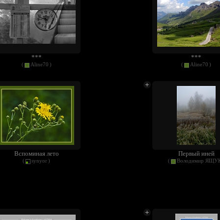
***
***
(
Aline70
)
(
Aline70
)
Вспоминая лето
Первый иней
(
synyor
)
(
Володимир ЯЩУ