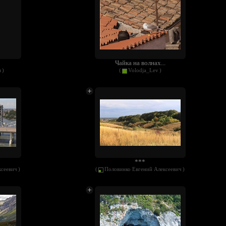
Чайка на волнах...
н
)
(
Volodja_Lev
)
***
ксеевич
)
(
Половинко Евгений Алексеевич
)