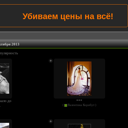
Убиваем цены на всё!
ктября 2013
пулярность
ркало до
***
.
(
Валентина Корибут
)