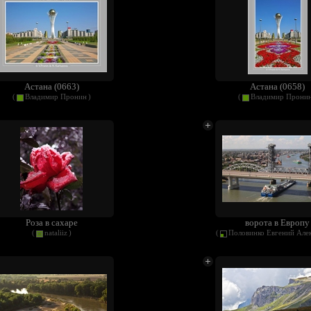
Астана (0663)
Астана (0658)
(
Владимир Пронин
)
(
Владимир Прони
Роза в сахаре
ворота в Европу
(
nataliiz
)
(
Половинко Евгений Але