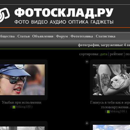
бщества
|
Статьи
|
Объявления
|
Форум
|
Фототехника
|
Статистика
фотографии, загруженные 4 о
сортировка:
дата
|
рейтинг
|
по
Улыбки при исполнении
Гляжусь в тебя как в зе
головокружения..
(
bbking100
)
(
bbking100
)