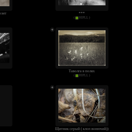
озит
***
(
HIPLL
)
Таволга в полях
(
HIPLL
)
Щитник серый ( клоп вонючий))