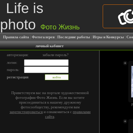
Life is
photo
Фото Жизнь
Правила сайта
|
Фотогалерея
|
Последние работы
|
Игры и Конкурсы
|
Соо
личный кабинет
авторизация:
забыли пароль?
логин:
пароль:
регистрация
Приветствуем вас на портале художественной
фотографии Фото Жизнь. Если вы хотите
присоединиться к нашему дружному
Р
фотосообществу, рекомендуем вам
зарегистрироваться
и ознакомиться с
правилами
сайта
.