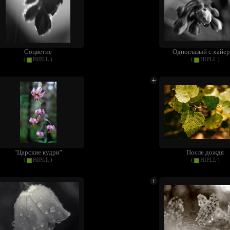
Соцветие
Одноглазый с хайе
(
HIPLL
)
(
HIPLL
)
"Царские кудри"
После дождя
(
HIPLL
)
(
HIPLL
)