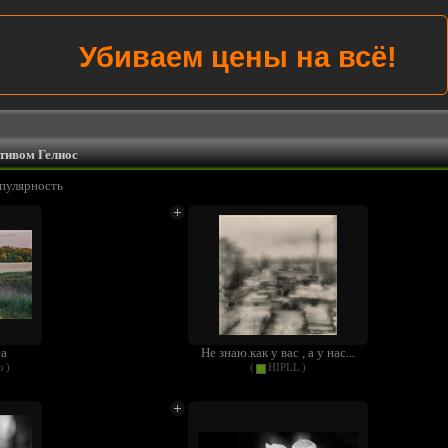
Убиваем цены на всё!
тивом Гелиос
пулярность
са
Не знаю.как у вас , а у нас...
о
)
(
HIPLL
)