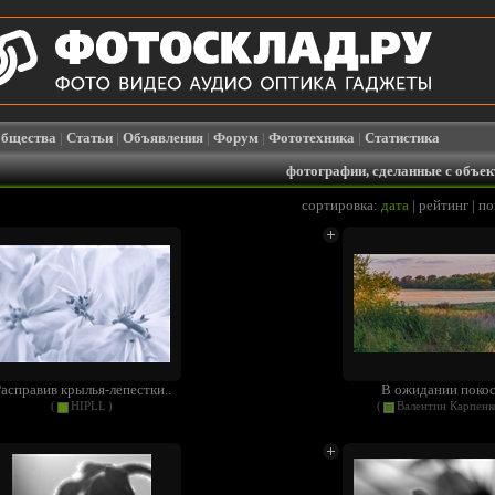
бщества
|
Статьи
|
Объявления
|
Форум
|
Фототехника
|
Статистика
фотографии, сделанные с объек
сортировка:
дата
|
рейтинг
|
по
асправив крылья-лепестки..
В ожидании поко
(
HIPLL
)
(
Валентин Карпенк