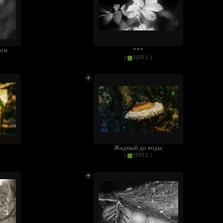
ром
***
(
HIPLL
)
Жадный до воды
(
HIPLL
)