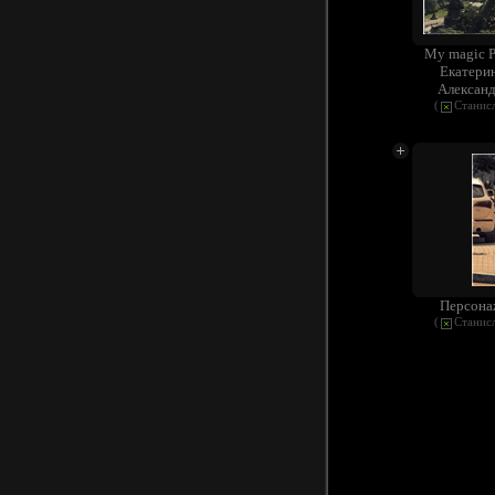
My magic P
Екатерин
Александ
(
Станис
Персона
(
Станис