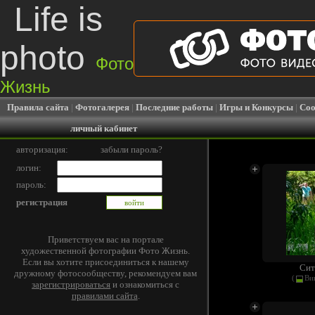
Life is
photo
Фото
Жизнь
Правила сайта
|
Фотогалерея
|
Последние работы
|
Игры и Конкурсы
|
Соо
личный кабинет
авторизация:
забыли пароль?
логин:
пароль:
регистрация
Приветствуем вас на портале
художественной фотографии Фото Жизнь.
Если вы хотите присоединиться к нашему
Ситу
дружному фотосообществу, рекомендуем вам
(
Ви
зарегистрироваться
и ознакомиться с
правилами сайта
.