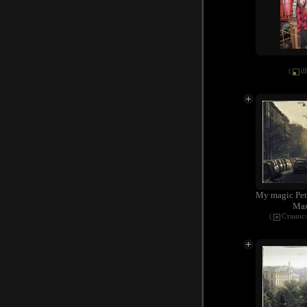
(
i
My magic Pet
Мая
(
Станис