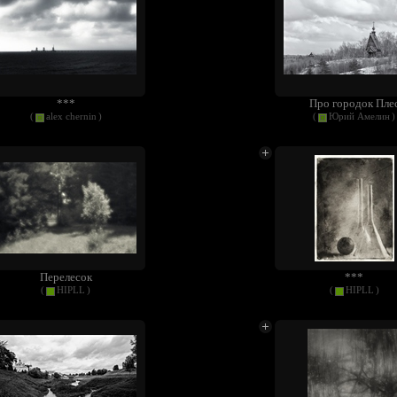
***
Про городок Пле
(
alex chernin
)
(
Юрий Амелин
)
Перелесок
***
(
HIPLL
)
(
HIPLL
)