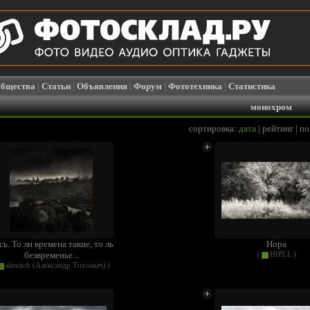
бщества
|
Статьи
|
Объявления
|
Форум
|
Фототехника
|
Статистика
монохром
сортировка:
дата
|
рейтинг
|
по
сь. То ли времена такие, то ль
Нора
безвременье...
(
HIPLL
)
alextich (Александр Тихоныч)
)