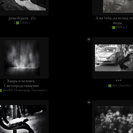
река-берега...(1)
А на тебя, да из под 
воды...
(
Елена
)
(
HIPLL
)
Хмарь и человек...
***
Светопредставление.
(
alex chernin
)
alextich (Александр Тихоныч)
)