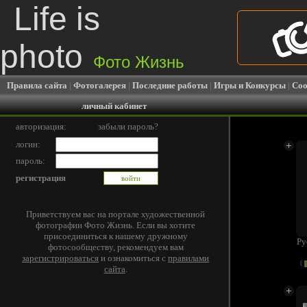
Life is
photo
Фото Жизнь
Правила сайта
|
Фотогалерея
|
Последние работы
|
Игры и Конкурсы
|
Соо
личный кабинет
авторизация:
забыли пароль?
логин:
пароль:
регистрация
Приветствуем вас на портале художественной
фотографии Фото Жизнь. Если вы хотите
присоединиться к нашему дружному
Ру
фотосообществу, рекомендуем вам
зарегистрироваться
и ознакомиться с
правилами
(
сайта
.