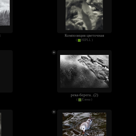
с
Композиция цветочная
(
HIPLL
)
река-берега...(2)
(
Елена
)