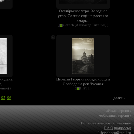
Октябрьское утро. Холодное
утро. Солнце ещё не рассеяло
хмарь...
(
alextich (Александр Тихоныч)
)
ий день.
Церковь Георгия победоносца в
д.
Слободе на рек Чусовая
хоныч)
)
(
HIPLL
)
95
96
далее
›
лёгкая версия
›
мобильная версия
›
Пользовательское соглашение
F.A.Q (вопросы)
lifeisphoto@mail.ru