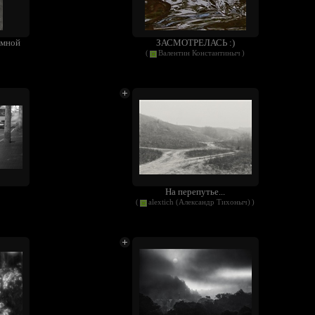
темной
ЗАСМОТРЕЛАСЬ :)
(
Валентин Константиныч
)
На перепутье...
(
alextich (Александр Тихоныч)
)