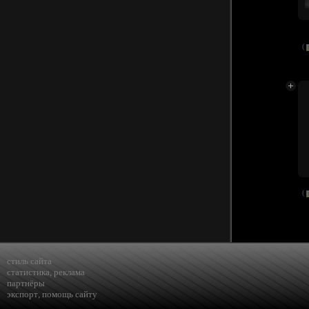
(
(
стиль сайта
статистика
,
реклама
партнёры
экспорт
,
помощь сайту