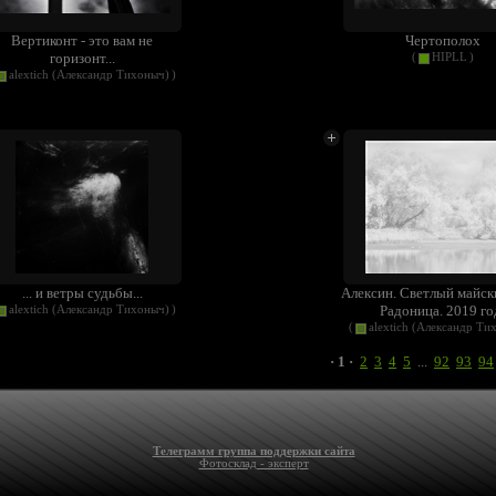
Вертиконт - это вам не
Чертополох
горизонт...
(
HIPLL
)
alextich (Александр Тихоныч)
)
... и ветры судьбы...
Алексин. Светлый майск
Радоница. 2019 го
alextich (Александр Тихоныч)
)
(
alextich (Александр Ти
· 1 ·
2
3
4
5
...
92
93
94
Телеграмм группа поддержки сайта
Фотосклад - эксперт