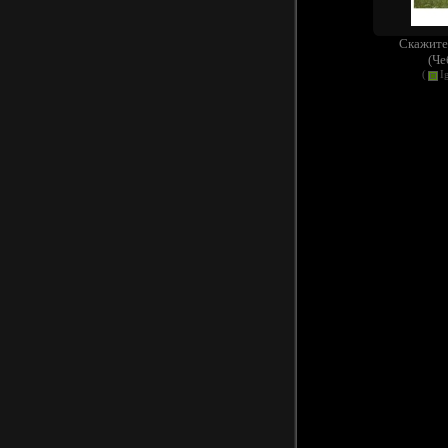
Скажите,
(Че
(
I