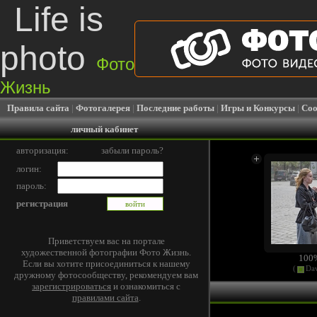
Life is
photo
Фото
Жизнь
Правила сайта
|
Фотогалерея
|
Последние работы
|
Игры и Конкурсы
|
Соо
личный кабинет
авторизация:
забыли пароль?
логин:
пароль:
регистрация
Приветствуем вас на портале
художественной фотографии Фото Жизнь.
100
Если вы хотите присоединиться к нашему
(
Dav
дружному фотосообществу, рекомендуем вам
зарегистрироваться
и ознакомиться с
правилами сайта
.