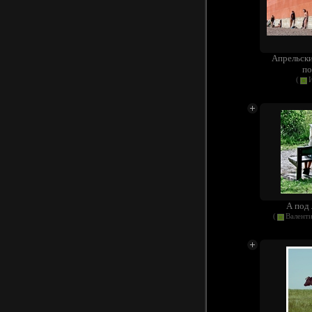
Апрельски
по
(
А под 
(
Валент