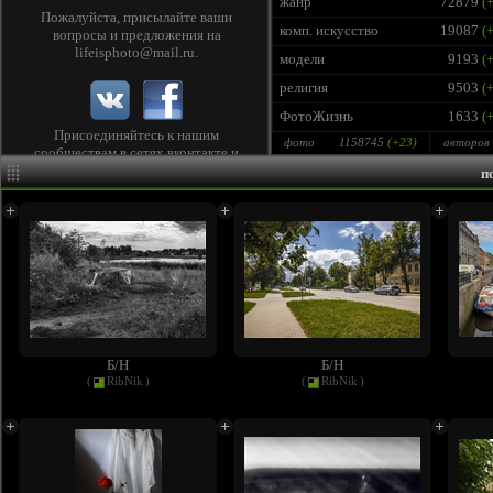
жанр
72879
(+
Пожалуйста, присылайте ваши
комп. искусство
19087
(+
вопросы и предложения на
lifeisphoto@mail.ru
.
модели
9193
(+
религия
9503
(+
ФотоЖизнь
1633
(+
Присоединяйтесь к нашим
фото
1158745
(+
23
)
авторов
сообществам в сетях
вконтакте
и
facebook
, чтобы следить за лентой
п
лучших фото и быть в курсе новых
конкурсов!
Б/Н
Б/Н
(
RibNik
)
(
RibNik
)