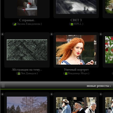
С геранью.
СВЕТ 3
(
Оксана Евкодимова
)
(
HIPLL
)
Абстракция на тему...
Уличный портрет
(
Лев Давыдов
)
(
Владимир Моро
)
(
новые репосты
›