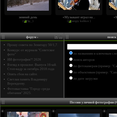
зимний день
«Музыкант играл на...
«М
(
Sp_
)
(
sergiy kulikov
)
форум
›
поиск
•
Прошу совета по Зенитару 50/1,7.
•
Конкурс от журнала "Советское
по названиям и ключевым сл
фото"
•
ИИ фотография?! 2026
поиск авторов
•
Взгляд в прошлое. Выпуск 16-ый.
по фотокамерам (пример: "C
Стоп-кадр за октябрь 2018 года
по объективам (пример: "Ca
•
Опять сбои на сайте.
по дате загрузки
•
Светлая память Владимиру
Верендееву.
•
Фотовыставка "Город- среда
обитания" 2025.
Поэзия уличной фотографии 