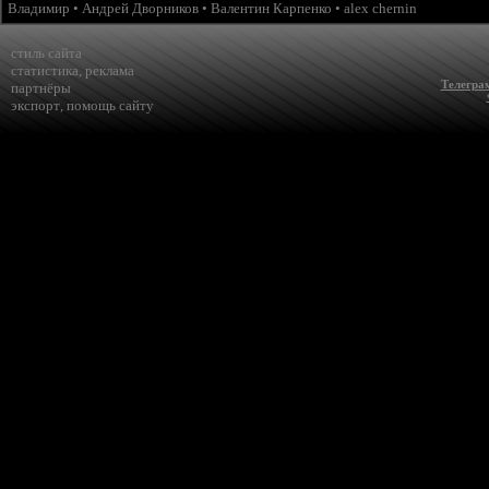
Владимир
•
Андрей Дворников
•
Валентин Карпенко
•
alex chernin
стиль сайта
статистика
,
реклама
Телегра
партнёры
экспорт
,
помощь сайту