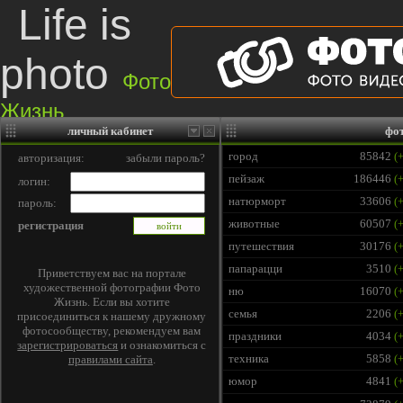
Life is
photo
Фото
Жизнь
личный кабинет
фо
Правила сайта
|
Фотогалерея
|
Последние работы
|
Игры и Конкурсы
|
Соо
город
85842
(+
авторизация:
забыли пароль?
пейзаж
186446
(+
логин:
натюрморт
33606
(+
пароль:
животные
60507
(+
регистрация
путешествия
30176
(+
папарацци
3510
(+
Приветствуем вас на портале
художественной фотографии Фото
ню
16070
(+
Жизнь. Если вы хотите
семья
2206
(+
присоединиться к нашему дружному
фотосообществу, рекомендуем вам
праздники
4034
(+
зарегистрироваться
и ознакомиться с
техника
5858
(+
правилами сайта
.
юмор
4841
(+