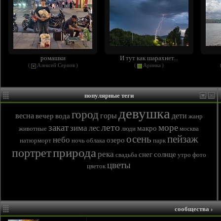
ромашки
И тут как шарахнет...
(
Алексей Серпов
)
(
Аринка
)
популярные теги
девушка
город
весна
горы
дети
вечер
вода
жанр
лето
закат
море
зима
лес
макро
животные
люди
москва
осень
пейзаж
небо
озеро
натюрморт
ночь
облака
парк
природа
портрет
река
снег
солнце
свадьба
утро
фото
цветы
цветок
сообщества
›