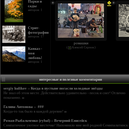
Парки и
сады
авторов: 1
Стрит-
фотография
авторов: 17
ромашки
(
Алексей Серпов
)
Кавказ -
моя
любовь!
авторов: 1
интересные и полезные комментарии
sergiy kulikov
››
Когда в пустыне погасли холодные звёзды
Не знал об этом месте. Действительно удивительно - песок и снег! Отлично
показанно.
››
Галина Антонова
››
###
Когда-то так было в каждой деревне!
››
Роман Рыбальченко (rybal)
››
Вечерний Енисейск
Симпатичное уютное местечко! Напомнило мне мой родной Семипалатинск