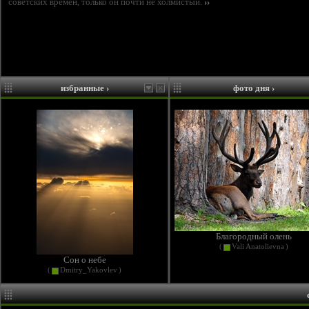
советских времен, только он почти не холмистый.
››
избранные
›
фото дня
›
Благородный олень
(
Vali Anatolievna
)
Сон о небе
(
Dmitry_Yakovlev
)