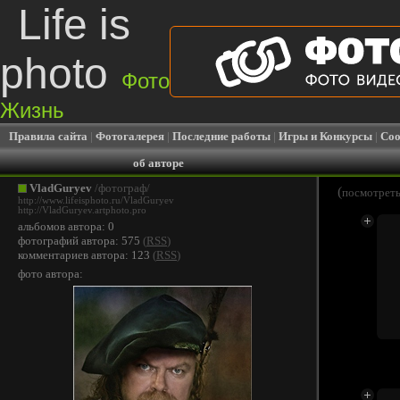
Life is
photo
Фото
Жизнь
Правила сайта
|
Фотогалерея
|
Последние работы
|
Игры и Конкурсы
|
Соо
об авторе
VladGuryev
/фотограф/
(
посмотреть
http://www.lifeisphoto.ru/VladGuryev
http://VladGuryev.artphoto.pro
альбомов автора: 0
фотографий автора: 575
(
RSS
)
комментариев автора: 123
(
RSS
)
фото автора: