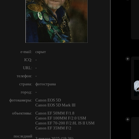
e-mail:
скрыт
ICQ:
-
URL:
-
телефон:
-
страна:
фотострана
город:
-
фотокамеры:
Canon EOS 5D
Canon EOS 5D Mark III
объективы:
Canon EF 50MM F/1.8
Canon EF 100MM F/2.0 USM
Canon EF 70-200 F/2.8L IS II USM
Canon EF 35MM F/2
последний
3 января 2025 (19:36)