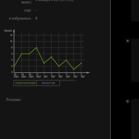
визит:
ещё:
-
в избранных:
8
Реклама: