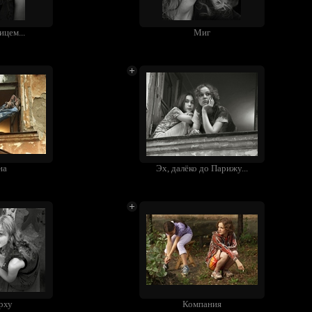
ицем...
Миг
на
Эх, далёко до Парижу...
рху
Компания