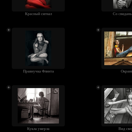
Красный сигнал
Со свидань
Правнучка Флинта
Окраи
Кукла умерла
Вид све