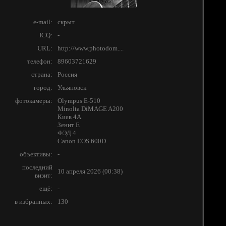
e-mail:
скрыт
ICQ:
-
URL:
http://www.photodom....
телефон:
89603721629
страна:
Россия
город:
Ульяновск
фотокамеры:
Olympus E-510
Minolta DiMAGE A200
Киев 4А
Зенит E
ФЭД 4
Canon EOS 600D
объективы:
-
последний
10 апреля 2026 (00:38)
визит:
ещё:
-
в избранных:
130