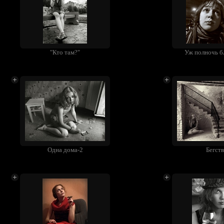
"Кто там?"
Уж полночь бл
Одна дома-2
Бегст