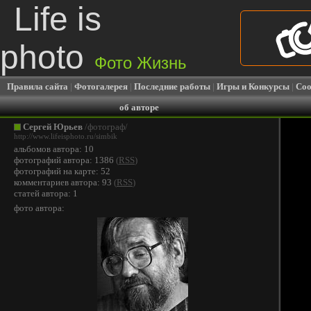
Life is
photo
Фото Жизнь
Правила сайта
|
Фотогалерея
|
Последние работы
|
Игры и Конкурсы
|
Соо
об авторе
Сергей Юрьев
/фотограф/
http://www.lifeisphoto.ru/simbik
альбомов автора: 10
фотографий автора: 1386
(
RSS
)
фотографий на карте: 52
комментариев автора: 93
(
RSS
)
статей автора: 1
фото автора: