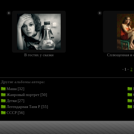
В гостях у сказки
Сплющенная и 
· 1 ·
2
Другие альбомы автора:
Маша
[32]
Жанровый портрет
[50]
Детки
[27]
Легендарная Таня Р.
[55]
СССР
[56]