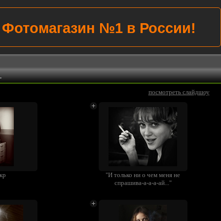
Фотомагазин №1 в России!
.
посмотреть слайдшоу
кр
"И только ни о чем меня не
спрашива-а-а-а-ай..."