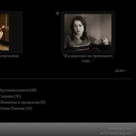
огорченная
"И в комсомол не принимают,
гады..."
далее
›
Крупным планом
[48]
Сюрики
[30]
Обнажены и прекрасны
[9]
Юлька Рыжова
[50]
лёгкая версия
›
мобильная версия
›