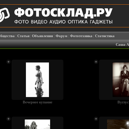
бщества
|
Статьи
|
Объявления
|
Форум
|
Фототехника
|
Статистика
Саша А
Вечернее купание
Вуглус