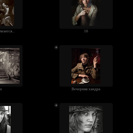
изится...
16
во
Вечерняя хандра