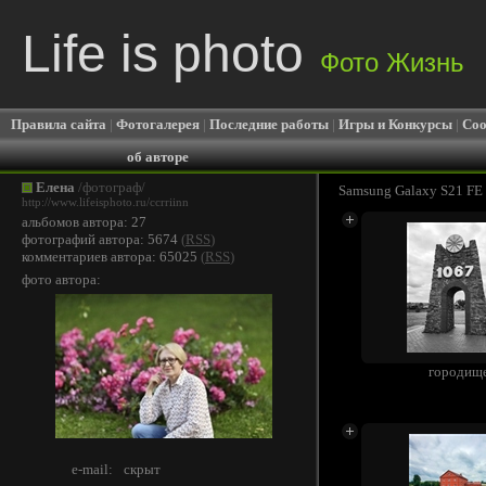
Life is photo
Фото Жизнь
Правила сайта
|
Фотогалерея
|
Последние работы
|
Игры и Конкурсы
|
Соо
об авторе
Елена
/фотограф/
Samsung Galaxy S21 FE
http://www.lifeisphoto.ru/ccrriinn
альбомов автора: 27
фотографий автора: 5674
(
RSS
)
комментариев автора: 65025
(
RSS
)
фото автора:
городищ
e-mail:
скрыт