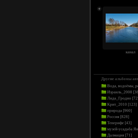
канал
Другие альбомы ав
Вода, водоёмы, р
Израиль_2008
[38
Лида_Гродно
[72
Крит_2010
[123]
природа
[960]
Россия
[828]
Тенерифе
[43]
музей-усадьба Я
Далмация
[71]