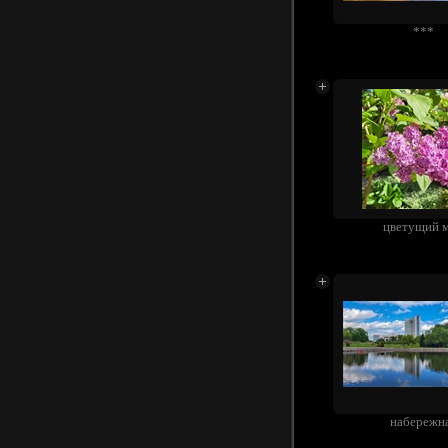
***
цветущий 
набережн