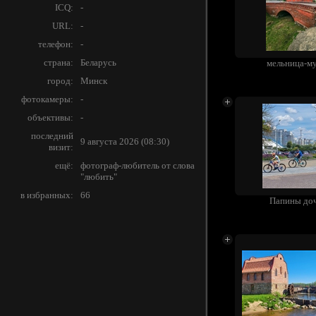
ICQ:
-
URL:
-
телефон:
-
страна:
Беларусь
мельница-м
город:
Минск
фотокамеры:
-
объективы:
-
последний
9 августа 2026 (08:30)
визит:
ещё:
фотограф-любитель от слова
"любить"
в избранных:
66
Папины до