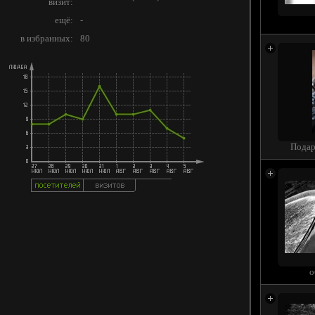
визит:
ещё:
-
в избранных:
80
Подар
о