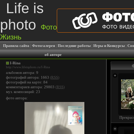
Life is
photo
Фото
Жизнь
Правила сайта
|
Фотогалерея
|
Последние работы
|
Игры и Конкурсы
|
Соо
об авторе
I-Rina
ф
http://www.lifeisphoto.ru/I-Rina
альбомов автора: 9
фотографий автора: 1663
(
RSS
)
фотографий на карте: 84
комментариев автора: 29803
(
RSS
)
муз. композиций: 23
фото автора:
Прекрас